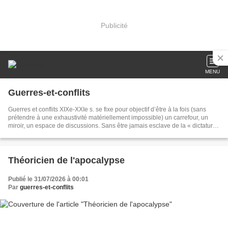
Publicité
MENU
Guerres-et-conflits
Guerres et conflits XIXe-XXIe s. se fixe pour objectif d’être à la fois (sans
prétendre à une exhaustivité matériellement impossible) un carrefour, un
miroir, un espace de discussions. Sans être jamais esclave de la « dictature
des commémorations », nous nous efforcerons de traiter le plus largement
possible de toutes les campagnes, de tous les théâtres, souvent dans une
perspective comparatiste. C’est donc à une approche globale de l’histoire
militaire que nous vous invitons.
Théoricien de l'apocalypse
Publié le 31/07/2026 à 00:01
Par
guerres-et-conflits