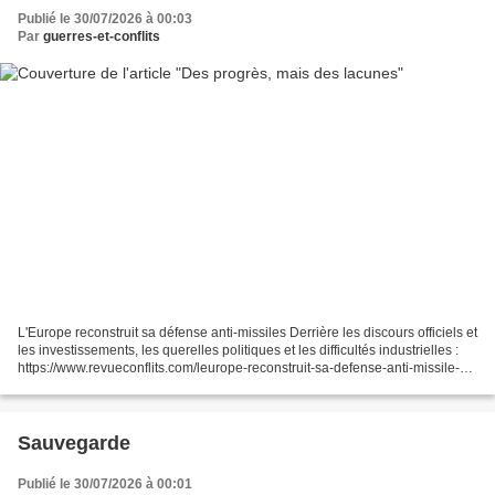
Publié le 30/07/2026 à 00:03
Par
guerres-et-conflits
L'Europe reconstruit sa défense anti-missiles Derrière les discours officiels et
les investissements, les querelles politiques et les difficultés industrielles :
https://www.revueconflits.com/leurope-reconstruit-sa-defense-anti-missile-
tous-azimuts-m...
Sauvegarde
Publié le 30/07/2026 à 00:01