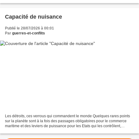
puissance-au-xxie-siecle/?ut...
Capacité de nuisance
Publié le 28/07/2026 à 00:01
Par
guerres-et-conflits
Les détroits, ces verrous qui commandent le monde Quelques rares points
sur la planète sont à la fois des passages obligatoires pour le commerce
maritime et des leviers de puissance pour les Etats qui les contrôlent,
comme l'Iran et Ormuz en témoignent...