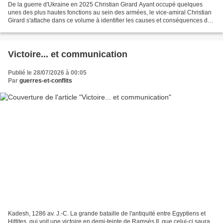
De la guerre d'Ukraine en 2025 Christian Girard Ayant occupé quelques
unes des plus hautes fonctions au sein des armées, le vice-amiral Christian
Girard s'attache dans ce volume à identifier les causes et conséquences du
conflit russo-ukrainien, non seulement...
Victoire... et communication
Publié le 28/07/2026 à 00:05
Par
guerres-et-conflits
Kadesh, 1286 av. J.-C. La grande bataille de l'antiquité entre Egyptiens et
Hittites, qui voit une victoire en demi-teinte de Ramsès II, que celui-ci saura