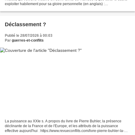
exploiter habilement pour sa gloire personnelle (en anglais) :
https://www.ospreypublishing.co...
Déclassement ?
Publié le 28/07/2026 à 00:03
Par
guerres-et-conflits
La puissance au XXIe s. A propos du livre de Pierre Buhler, la présence
déclinante de la France et de l'Europe, et les attributs de la puissance
effective aujourd'hui : https://www.revueconflits.com/livre-pierre-buhler-la-