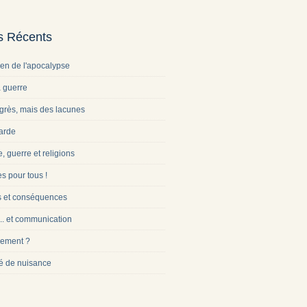
es Récents
ien de l'apocalypse
a guerre
grès, mais des lacunes
arde
e, guerre et religions
s pour tous !
s et conséquences
... et communication
ement ?
é de nuisance