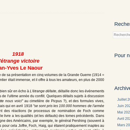
Reche
1918
Pour n
'étrange victoire
an-Yves Le Naour
 de sa présentation en cinq volumes de la Grande Guerre (1914 =
antier était immense, et il offre à tous les amateurs, en plus de 2000
Archiv
 bien sûr en écho à
L'étrange défaite
, détaille donc les événements
es de l'ultime année du conflit. Quelques détails sujets à discussion
Juillet 
tte nous voici"
au cimetière de Picpus ?), et des formules vives,
Juin 2
ais qui en avril 1918
"se sont pris les 100.000 hommes de l'armée
tent des réactions (le processus de nomination de Foch comme
Mai 20
e livre a les qualités (et les défauts) des tomes précédents. Dans
Avril 2
ligne des Américains, par exemple, le général Pershing (souvent à
Mars 2
ais pour cela Joffre, Foch, Haig, qui étaient pratiquement inaptes au