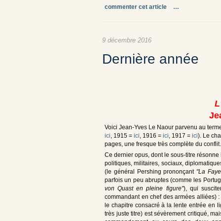
commenter cet article
…
9 décembre 2016
Dernière année
L
Je
Voici Jean-Yves Le Naour parvenu au terme
ici
, 1915 =
ici
, 1916 =
ici
, 1917 =
ici
). Le ch
pages, une fresque très complète du conflit.
Ce dernier opus, dont le sous-titre résonne
politiques, militaires, sociaux, diplomatiqu
(le général Pershing prononçant
"La Faye
parfois un peu abruptes (comme les Portug
von Quast en pleine figure"
), qui susci
commandant en chef des armées alliées) : l
le chapitre consacré à la lente entrée en 
très juste titre) est sévèrement critiqué, m