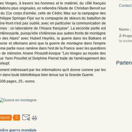
s Vosges, à travers les hommes et le matériel, du côté français
Contact
ions plus originales, on retiendra l'étude de Christian Benoit sur
és du 21e corps d'armée, celle de Cédric Mas sur la campagne des
ilippe Springer-Fijal sur la compagnie de skieurs du bataillon de
e-front n'est pas oublié, avec en particulier la communication de
s : un laboratoire de l'Alsace française". La seconde partie est
Name :
ntéressante, puisqu'elle s'intéresse aux autres fronts de montagne
À Prop
e des Alpes" avec Hubert Heyriès, la guerre dans les Balkans et
la reche
 perse et ottomans ainsi que la guerre de montagne dans l'empire
sième partie nous ramène dans l'est de la France avec les questions
sme de mémoire. Ariane Pinauldt évoque "Les Vosges au musée des
e Yann Prouillet et Delphine Pierrat traite de l'aménagement des
Parten
erkopf.
èrement intéressant par les informations qu'il donne comme par les
rer dans toute bibliothèque bien tenue sur la Grande Guerre.
508 pages, 25,- euros.
epost
0
mière guerre mondiale