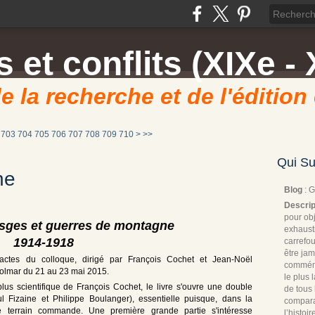
 et conflits (XIXe - 
e la recherche et de l'édition
720
730
740
750
760
770
780
790
800
900
1000
703
704
705
706
707
708
709
710
>
>>
Qui Su
ne
Blog
: 
Descrip
pour obj
sges et guerres de montagne
exhaust
1914-1918
carrefou
être jam
actes du colloque, dirigé par François Cochet et Jean-Noël
commémo
Colmar du 21 au 23 mai 2015.
le plus
plus scientifique de François Cochet, le livre s'ouvre une double
de tous 
 Fizaine et Philippe Boulanger), essentielle puisque, dans la
compara
e terrain commande. Une première grande partie s'intéresse
l’histoi