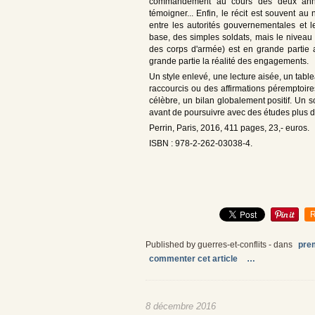
commandement au cours des deux année
témoigner... Enfin, le récit est souvent au n
entre les autorités gouvernementales et
base, des simples soldats, mais le nivea
des corps d'armée) est en grande partie 
grande partie la réalité des engagements.
Un style enlevé, une lecture aisée, un tab
raccourcis ou des affirmations péremptoir
célèbre, un bilan globalement positif. Un 
avant de poursuivre avec des études plus dé
Perrin, Paris, 2016, 411 pages, 23,- euros.
ISBN : 978-2-262-03038-4.
R
Published by guerres-et-conflits
-
dans
pre
commenter cet article
…
8 décembre 2016