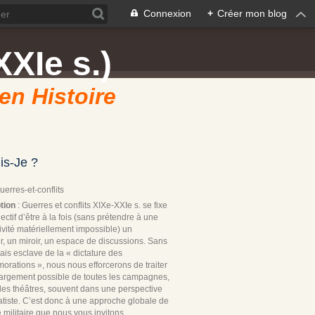
Connexion
+
Créer mon blog
XXIe s.)
 en Histoire
is-Je ?
Guerres-et-conflits
tion
: Guerres et conflits XIXe-XXIe s. se fixe
ectif d’être à la fois (sans prétendre à une
ivité matériellement impossible) un
r, un miroir, un espace de discussions. Sans
ais esclave de la « dictature des
rations », nous nous efforcerons de traiter
 largement possible de toutes les campagnes,
les théâtres, souvent dans une perspective
tiste. C’est donc à une approche globale de
re militaire que nous vous invitons.