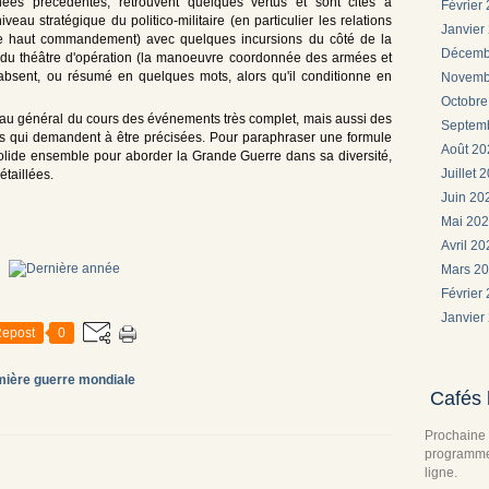
s précédentes, retrouvent quelques vertus et sont cités à
Février
iveau stratégique du politico-militaire (en particulier les relations
Janvier
 le haut commandement) avec quelques incursions du côté de la
Décemb
u du théâtre d'opération (la manoeuvre coordonnée des armées et
absent, ou résumé en quelques mots, alors qu'il conditionne en
Novemb
Octobr
leau général du cours des événements très complet, mais aussi des
Septem
es qui demandent à être précisées. Pour paraphraser une formule
Août 2
solide ensemble pour aborder la Grande Guerre dans sa diversité,
Juillet 
taillées.
Juin 2
Mai 20
Avril 2
Mars 2
Février
Janvier
epost
0
mière guerre mondiale
Cafés 
Prochaine 
programme 
ligne.