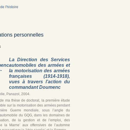
de l'histoire
ations personnelles
s
La Direction des Services
automobiles des armées et
la motorisation des armées
françaises (1914-1918),
vues à travers l’action du
commandant Doumenc
lle, Panazol, 2004.
r de ma thèse de doctorat, la première étude
ble sur la motorisation des armées pendant
mière Guerre mondiale, sous l’angle du
 automobile du GQG, dans les domaines de
isation, de la gestion et de l’emploi, des
de la Marne’ aux offensives de l’automne
 passant par la ‘Voie sacrée’ et la Somme.