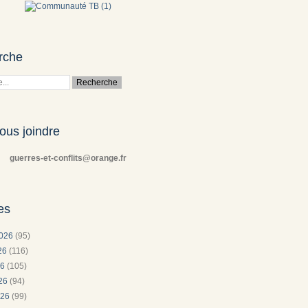
rche
ous joindre
guerres-et-conflits@orange.fr
es
2026
(95)
026
(116)
26
(105)
026
(94)
026
(99)