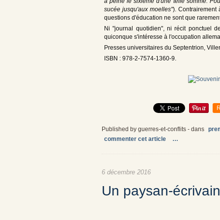
à peine le sixième d'une telle somme. Pourq
sucée jusqu'aux moelles"
). Contrairement à
questions d'éducation ne sont que raremen
Ni "journal quotidien", ni récit ponctuel 
quiconque s'intéresse à l'occupation allem
Presses universitaires du Septentrion, Vill
ISBN : 978-2-7574-1360-9.
R
Published by guerres-et-conflits
-
dans
pre
commenter cet article
…
6 décembre 2016
Un paysan-écrivain