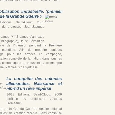
bilisation industrielle, ‘premier
’ de la Grande Guerre ?
Editions, Saint-Cloud, 2005
e du professeur Jean-Jacques
.
 pages (+ 42 pages d’annexes
ibliographie), toute l’évolution
ielle de l’intérieur pendant la Première
 mondiale. Afin de produire toujours
tage pour les armées en campagne,
isation complète de la nation, dans tous les
s économiques et industriels. Accompagné
reux tableaux de synthèse.
La conquête des colonies
allemandes. Naissance et
mort d’un rêve impérial
14/18 Editions, Saint-Cloud, 2006
(préface du professeur Jacques
Frémeaux).
t de la Grande Guerre, l’empire colonial
d est de création récente. Sans continuité