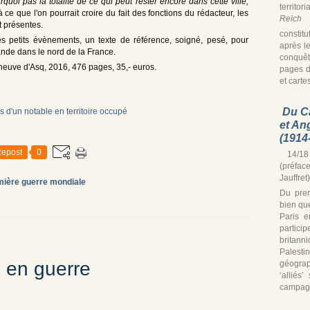
uoi pas la totalité de ce qui peut rester encore dans cette ville,
territor
 ce que l'on pourrait croire du fait des fonctions du rédacteur, les
Reich
s
t présentes.
constitu
des petits évènements, un texte de référence, soigné, pesé, pour
après le
ande dans le nord de la France.
conquê
eneuve d'Asq, 2016, 476 pages, 35,- euros.
pages d
et cartes
Du C
et An
(1914
epost
0
14/18 
(préfac
Jauffret)
mière guerre mondiale
Du prem
bien que
Paris e
partic
britann
Palest
 en guerre
géograp
‘alliés
campagn