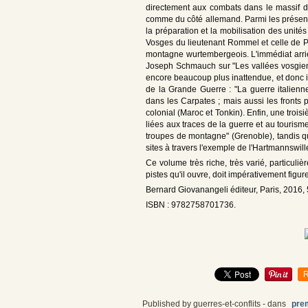
directement aux combats dans le massif de
comme du côté allemand. Parmi les présentat
la préparation et la mobilisation des unit
Vosges du lieutenant Rommel et celle de Ph
montagne wurtembergeois. L'immédiat arrièr
Joseph Schmauch sur "Les vallées vosgienne
encore beaucoup plus inattendue, et donc i
de la Grande Guerre : "La guerre italienn
dans les Carpates ; mais aussi les fronts
colonial (Maroc et Tonkin). Enfin, une troi
liées aux traces de la guerre et au touri
troupes de montagne" (Grenoble), tandis qu
sites à travers l'exemple de l'Hartmannswill
Ce volume très riche, très varié, particuli
pistes qu'il ouvre, doit impérativement figu
Bernard Giovanangeli éditeur, Paris, 2016, 
ISBN : 9782758701736.
R
Published by guerres-et-conflits
-
dans
pre