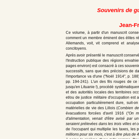
Souvenirs de g
Jean-Fr
Ce volume, à partir d'un manuscrit conser
comment un membre éminent des élites rég
Allemands, voit, vit comprend et analyse
concitoyens.
Après avoir présenté le manuscrit conservé
l'Instruction publique des régions envahi
pages environ) est consacré à ces souvenir
successifs, sans que des précisions de da
l'importance va d'une ("Noël 1914", p. 18
pp. 194-241). L'un des fils rouges de ce l
jusqu'en Lituanie !), procédé systématiquem
et des autorités locales des territoires o
et/ou de justice militaire d'occupation es
occupation particulièrement dure, suit-on 
matérielles de vie des Lillois (
Combien de 
évacuations forcées d'avril 1916 (
"On m'
d'alimentation, venait d'être avisé par
seraient prélevées dans les trois villes e
de l'occupant qui multiplie les taxes, le
millions pour six mois, c'est à dire plus de