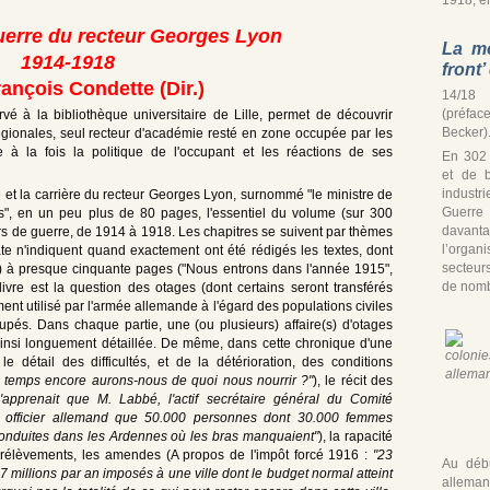
uerre du recteur Georges Lyon
La mo
1914-1918
front
ançois Condette (Dir.)
14/18 
(préfac
vé à la bibliothèque universitaire de Lille, permet de découvrir
Becker)
ionales, seul recteur d'académie resté en zone occupée par les
 à la fois la politique de l'occupant et les réactions de ses
En 302
et de b
industr
 et la carrière du recteur Georges Lyon, surnommé "le ministre de
Guerre
es", en un peu plus de 80 pages, l'essentiel du volume (sur 300
davan
s de guerre, de 1914 à 1918. Les chapitres se suivent par thèmes
l’organ
te n'indiquent quand exactement ont été rédigés les textes, dont
secteur
8) à presque cinquante pages ("Nous entrons dans l'année 1915",
de nomb
ivre est la question des otages (dont certains seront transférés
ent utilisé par l'armée allemande à l'égard des populations civiles
ccupés. Dans chaque partie, une (ou plusieurs) affaire(s) d'otages
t ainsi longuement détaillée. De même, dans cette chronique d'une
le détail des difficultés, et de la détérioration, des conditions
temps encore aurons-nous de quoi nous nourrir ?"
), le récit des
apprenait que M. Labbé, l'actif secrétaire général du Comité
 un officier allemand que 50.000 personnes dont 30.000 femmes
t conduites dans les Ardennes où les bras manquaient"
), la rapacité
s prélèvements, les amendes (A propos de l'impôt forcé 1916 :
"23
Au débu
 47 millions par an imposés à une ville dont le budget normal atteint
alleman