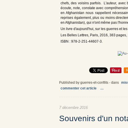
chefs, des voisins parfois. L'auteur, avec
écoute, note, constate avec compréhension.
en Afghanistan nous rappellent nécessair
reprises également, plus ou moins directem
en Afghanistan), qui n'ont même pas l'hon
Un livre d'aujourd'hui, sur les guerres et les
Les Belles Lettres, Paris, 2016, 383 pages, 
ISBN : 978-2-251-44607-3.
R
Published by guerres-et-conflits
-
dans
miss
commenter cet article
…
7 décembre 2016
Souvenirs d'un nota