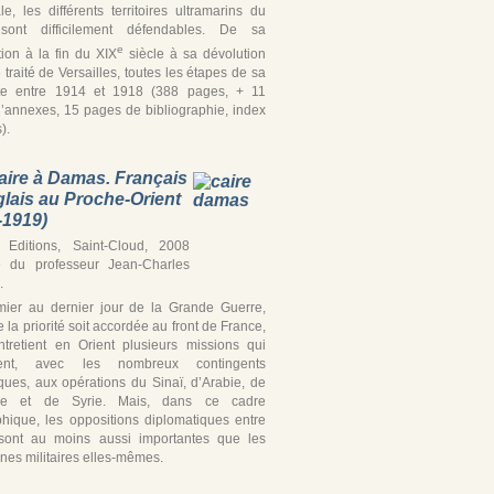
iale, les différents territoires ultramarins du
ont difficilement défendables. De sa
e
tion à la fin du XIX
siècle à sa dévolution
 traité de Versailles, toutes les étapes de sa
te entre 1914 et 1918 (388 pages, + 11
’annexes, 15 pages de bibliographie, index
).
aire à Damas. Français
glais au Proche-Orient
-1919)
Editions, Saint-Cloud, 2008
e du professeur Jean-Charles
.
ier au dernier jour de la Grande Guerre,
 la priorité soit accordée au front de France,
ntretient en Orient plusieurs missions qui
ipent, avec les nombreux contingents
iques, aux opérations du Sinaï, d’Arabie, de
ine et de Syrie. Mais, dans ce cadre
hique, les oppositions diplomatiques entre
’ sont au moins aussi importantes que les
es militaires elles-mêmes.