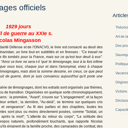
es officiels
Articl
1929 jours
Théoric
l de guerre au XXIe s.
Art de l
colas Mingasson
Des pro
idarité Défense et de l'ONACVG, le livre est consacré au deuil des
hanistan, un livre tout en subtilités et en finesses :
"Ce travail ne
Sauveg
rs fils tombés pour la France, mais sur ce qu'est leur deuil à eux"
.
:
"Ainsi ce livre ne sera-t-il 'que' le témoignage, tout à la fois infime
Politiqu
e que vous tous, chaque jour et dans l'anonymat, vivez à chaque
 témoignages, mais dont la somme dessine, en creux, ce que peut
Vacance
euil de guerre, dont je suis convaincu aujourd'hui qu'il porte une
Origine
série de témoignages, dont les extraits sont organisés par thèmes,
Victoire
u de transition. Organisées en quelque sorte chronologiquement,
ens : la première, "Avant", s'ouvre sur "L'engagement", et la façon
Déclass
leur enfant ; la dernière, "Au-delà", se termine sur quelques cris
n et vengeance". Au fil des parties et des chapitres, toutes les
Capacit
ntes sont plus ou moins directement posées, comme "Soldat, un
après la mort", "L'attente du retour du corps", "La solitude des
ropos naturels, profondément touchants, que rapporte Nicolas
 qu'ils émanent de la famille proche, des camarades de combat, des