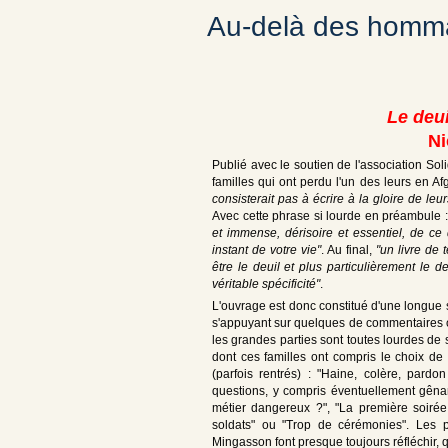
Au-delà des hommag
Le deui
Ni
Publié avec le soutien de l'association Sol
familles qui ont perdu l'un des leurs en Afg
consisterait pas à écrire à la gloire de leu
Avec cette phrase si lourde en préambule 
et immense, dérisoire et essentiel, de c
instant de votre vie"
. Au final,
"un livre de
être le deuil et plus particulièrement le d
véritable spécificité"
.
L'ouvrage est donc constitué d'une longue 
s'appuyant sur quelques de commentaires o
les grandes parties sont toutes lourdes de s
dont ces familles ont compris le choix de 
(parfois rentrés) : "Haine, colère, pardo
questions, y compris éventuellement gêna
métier dangereux ?", "La première soirée 
soldats" ou "Trop de cérémonies". Les p
Mingasson font presque toujours réfléchir,