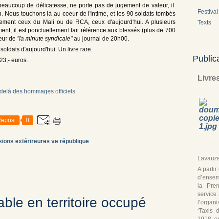
 beaucoup de délicatesse, ne porte pas de jugement de valeur, il
Festival 
 Nous touchons là au coeur de l'intime, et les 90 soldats tombés
ement ceux du Mali ou de RCA, ceux d'aujourd'hui. A plusieurs
Texts
ent, il est ponctuellement fait référence aux blessés (plus de 700
neur de
"la minute syndicale"
au journal de 20h00.
 soldats d'aujourd'hui. Un livre rare.
Public
23,- euros.
Livre
epost
0
ions extérireures ve république
Lavauze
A parti
d’ensem
la Pre
service
ble en territoire occupé
l’organ
‘Taxis 
1918, en