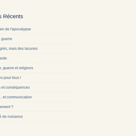
es Récents
ien de l'apocalypse
a guerre
grès, mais des lacunes
arde
e, guerre et religions
s pour tous !
s et conséquences
... et communication
ement ?
é de nuisance