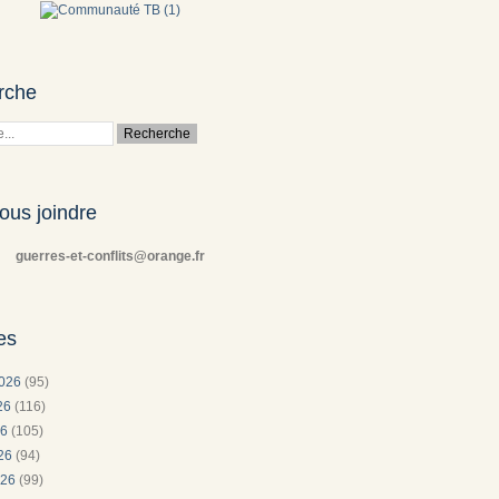
rche
ous joindre
guerres-et-conflits@orange.fr
es
2026
(95)
026
(116)
26
(105)
026
(94)
026
(99)