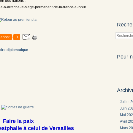
rt des nations :
le-a-arrache-le-siege-permanent-de-la-france-a-lonu/
Reche
epost
0
oire diplomatique
Pour n
Archiv
Juillet 
Juin 2
Mai 20
Faire la paix
Avril 2
stphalie à celui de Versailles
Mars 2