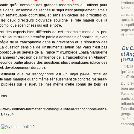
territor
onie qu'à l'occasion des grandes assemblées qui attirent pour
Reich
s
is dans l'ensemble de l'année le sujet n'est pratiquement jamais
constitu
n remarquable optimisme, et sans en cacher les difficultés ou
après le
r les deux directeurs d'ouvrage souligne le rôle majeur que la
conquê
ompliqué et en crises qui est le nôtre.
pages d
nt des aspects bien différents de cet ensemble mondial si peu
et cartes
vre d'ailleurs sur une première partie à dominante géopolitique, avec
tégie de la francophonie dans la prévention et la résolution des
 La question sensible de l'instrumentalisation par Paris n'est pas
Du C
éopolitique au service de la France ?" d'Embiede Eballa Marguerite
et An
 années "L'érosion de l'influence de la francophonie en Afrique",
(1914
conde partie aborde des questions plus thématiques (place des
14/18 
rt, développement durable).
(préfac
e estiment que
"la francophonie est un objet pluriel riche en
Jauffret)
miste mais manque quand même sérieusement de concret. Ne serait-
Du prem
publiées sur le sujet, ce livre mérite d'être connu de tous les
bien que
Paris e
uros.
partic
britann
Palest
://www.editions-harmattan.fr/catalogue/livre/la-francophonie-dans-
géograp
nes/77284
‘alliés
campagn