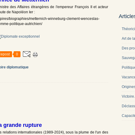
istre des Affaires étrangères de l'empereur François II et acteur
ute de Napoléon Ier :
Articl
mpires/biographies/metternich-winneburg-clement-wenceslas-
mme-politique-autrichien/
Théoric
Art de l
Des pro
epost
0
Sauveg
oire diplomatique
Politiqu
Vacance
Origine
Victoire
Déclass
Capacit
a grande rupture
es relations internationales (1989-2024), sous la plume de l'un des