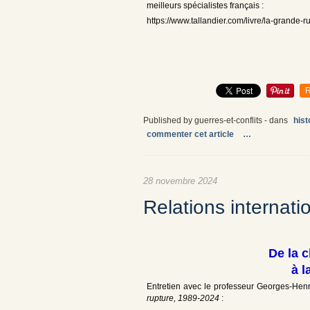
meilleurs spécialistes français :
https://www.tallandier.com/livre/la-grande-r
R
Published by guerres-et-conflits
-
dans
hist
commenter cet article
…
28 novembre 2024
Relations internati
De la 
à l
Entretien avec le professeur Georges-Hen
rupture, 1989-2024
: