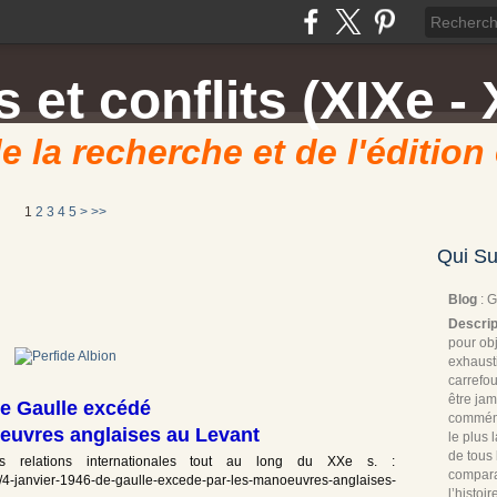
 et conflits (XIXe - 
e la recherche et de l'édition
1
2
3
4
5
>
>>
Qui Su
Blog
: 
Descrip
pour obj
exhaust
carrefou
être jam
e Gaulle excédé
commémo
euvres anglaises au Levant
le plus
de tous 
s relations internationales tout au long du XXe s. :
compara
1/04/4-janvier-1946-de-gaulle-excede-par-les-manoeuvres-anglaises-
l’histoi