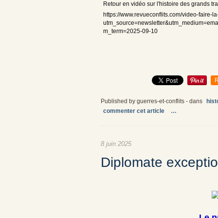
Retour en vidéo sur l'histoire des grands tr
https://www.revueconflits.com/video-faire-la-
utm_source=newsletter&utm_medium=emai
m_term=2025-09-10
R
Published by guerres-et-conflits
-
dans
hist
commenter cet article
…
8 juin 2025
Diplomate excepti
Le p