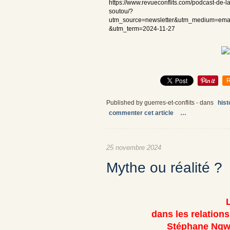
https://www.revueconflits.com/podcast-de-l
soutou/?
utm_source=newsletter&utm_medium=ema
&utm_term=2024-11-27
R
Published by guerres-et-conflits
-
dans
hist
commenter cet article
…
25 novembre 2024
Mythe ou réalité ?
dans les relation
Stéphane Ngwa