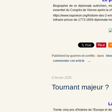
Biographie de ce diplomate autrichien, min
essentiel du Congrès de Vienne après la ch
https://www.napoleon.org/histoire-des-2-e
lothaire-prince-de-1773-1859-diplomate-ho
R
Published by guerres-et-conflits
-
dans
hist
commenter cet article
…
6 février 2025
Tournant majeur ?
L
Trente cinq ans d'histoire de l'Europe et d