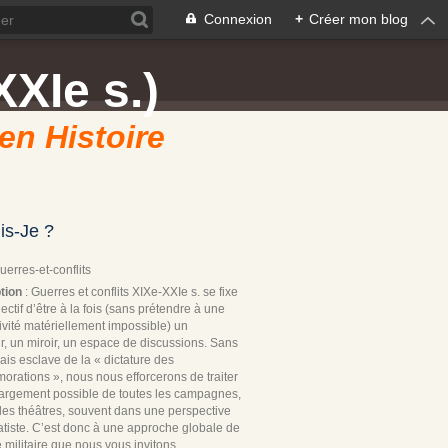
Connexion
+
Créer mon blog
XXIe s.)
 en Histoire
is-Je ?
Guerres-et-conflits
tion
: Guerres et conflits XIXe-XXIe s. se fixe
ectif d’être à la fois (sans prétendre à une
ivité matériellement impossible) un
r, un miroir, un espace de discussions. Sans
ais esclave de la « dictature des
rations », nous nous efforcerons de traiter
 largement possible de toutes les campagnes,
les théâtres, souvent dans une perspective
tiste. C’est donc à une approche globale de
re militaire que nous vous invitons.