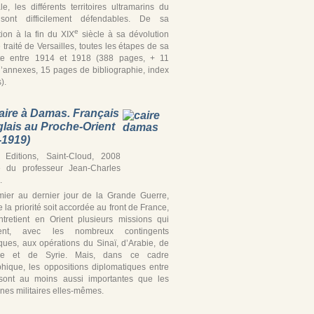
iale, les différents territoires ultramarins du
ont difficilement défendables. De sa
e
tion à la fin du XIX
siècle à sa dévolution
 traité de Versailles, toutes les étapes de sa
te entre 1914 et 1918 (388 pages, + 11
’annexes, 15 pages de bibliographie, index
).
aire à Damas. Français
glais au Proche-Orient
-1919)
Editions, Saint-Cloud, 2008
e du professeur Jean-Charles
.
ier au dernier jour de la Grande Guerre,
 la priorité soit accordée au front de France,
ntretient en Orient plusieurs missions qui
ipent, avec les nombreux contingents
iques, aux opérations du Sinaï, d’Arabie, de
ine et de Syrie. Mais, dans ce cadre
hique, les oppositions diplomatiques entre
’ sont au moins aussi importantes que les
es militaires elles-mêmes.