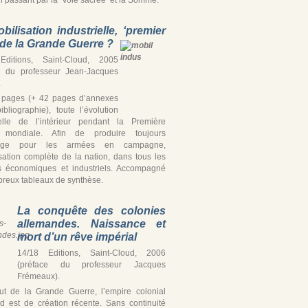
bilisation industrielle, ‘premier
’ de la Grande Guerre ?
Editions, Saint-Cloud, 2005
e du professeur Jean-Jacques
.
 pages (+ 42 pages d’annexes
ibliographie), toute l’évolution
ielle de l’intérieur pendant la Première
 mondiale. Afin de produire toujours
tage pour les armées en campagne,
isation complète de la nation, dans tous les
s économiques et industriels. Accompagné
reux tableaux de synthèse.
La conquête des colonies
allemandes. Naissance et
mort d’un rêve impérial
14/18 Editions, Saint-Cloud, 2006
(préface du professeur Jacques
Frémeaux).
t de la Grande Guerre, l’empire colonial
d est de création récente. Sans continuité