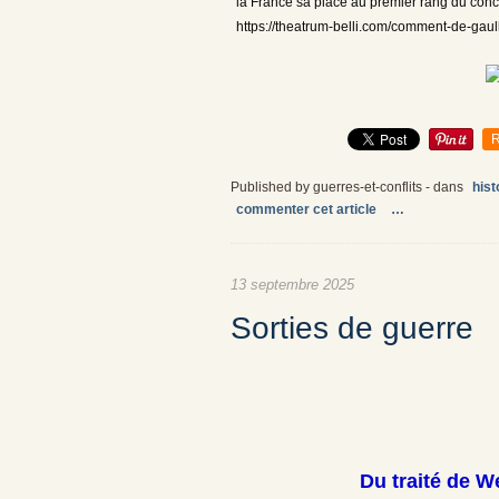
la France sa place au premier rang du conce
https://theatrum-belli.com/comment-de-gaul
R
Published by guerres-et-conflits
-
dans
hist
commenter cet article
…
13 septembre 2025
Sorties de guerre
Du traité de We