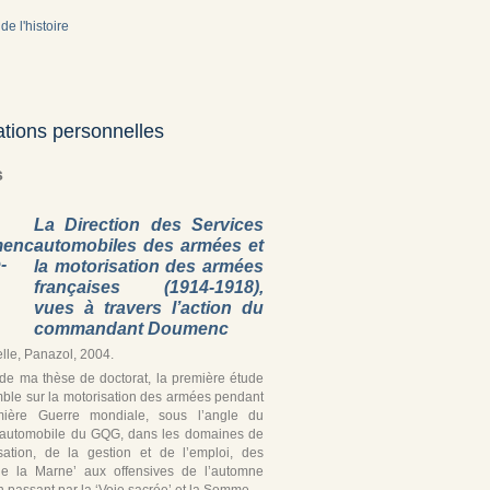
de l'histoire
ations personnelles
s
La Direction des Services
automobiles des armées et
la motorisation des armées
françaises (1914-1918),
vues à travers l’action du
commandant Doumenc
lle, Panazol, 2004.
r de ma thèse de doctorat, la première étude
ble sur la motorisation des armées pendant
mière Guerre mondiale, sous l’angle du
 automobile du GQG, dans les domaines de
isation, de la gestion et de l’emploi, des
de la Marne’ aux offensives de l’automne
 passant par la ‘Voie sacrée’ et la Somme.