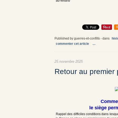
au-levant/
R
Published by guerres-et-conflits
-
dans
hist
commenter cet article
…
25 novembre 2025
Retour au premier 
Comment
le siège per
Rappel des difficiles conditions dans lesque