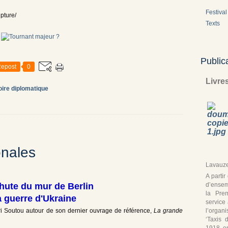
Festival 
upture/
Texts
Public
epost
0
Livre
oire diplomatique
onales
Lavauze
A parti
d’ensem
chute du mur de Berlin
la Pre
a guerre d'Ukraine
service
l’organ
ri Soutou autour de son dernier ouvrage de référence,
La grande
‘Taxis 
1918, en