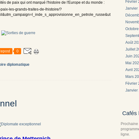
Février
aités de paix qui ont marqué l'histoire de l'Europe et du monde :
Janvier
paix-les-grands-traites-de-lhistoire/?
l&utm_campaign=l_inde_s_approvisionne_en_petrole_russe&ut
Décemb
Novemb
Octobr
Septem
Août 2
Juillet 
epost
0
Juin 2
Mai 20
oire diplomatique
Avril 2
Mars 2
Février
Janvier
onnel
Cafés 
Prochaine 
programme 
ligne.
rince de Metternich