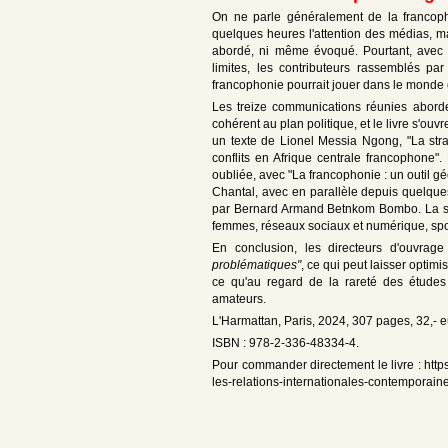
On ne parle généralement de la francoph
quelques heures l'attention des médias, ma
abordé, ni même évoqué. Pourtant, avec u
limites, les contributeurs rassemblés pa
francophonie pourrait jouer dans le monde c
Les treize communications réunies aborde
cohérent au plan politique, et le livre s'ou
un texte de Lionel Messia Ngong, "La stra
conflits en Afrique centrale francophone".
oubliée, avec "La francophonie : un outil g
Chantal, avec en parallèle depuis quelques
par Bernard Armand Betnkom Bombo. La se
femmes, réseaux sociaux et numérique, spo
En conclusion, les directeurs d'ouvrag
problématiques"
, ce qui peut laisser opti
ce qu'au regard de la rareté des études 
amateurs.
L'Harmattan, Paris, 2024, 307 pages, 32,- e
ISBN : 978-2-336-48334-4.
Pour commander directement le livre : https
les-relations-internationales-contemporai