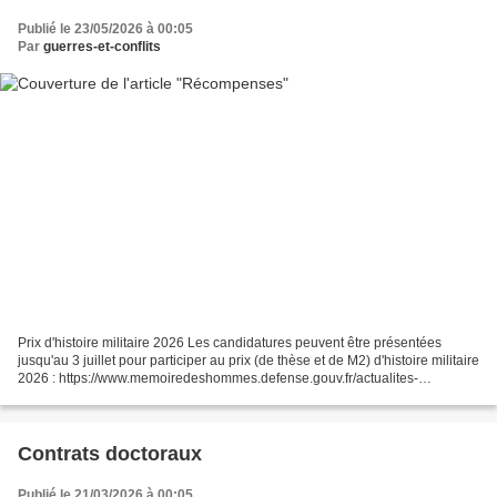
Publié le 23/05/2026 à 00:05
Par
guerres-et-conflits
Prix d'histoire militaire 2026 Les candidatures peuvent être présentées
jusqu'au 3 juillet pour participer au prix (de thèse et de M2) d'histoire militaire
2026 : https://www.memoiredeshommes.defense.gouv.fr/actualites-
culturelles-2/a-la-une/lancemen...
Contrats doctoraux
Publié le 21/03/2026 à 00:05