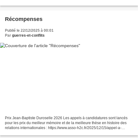
(garnison de Calais par exemple) : https://th...
Récompenses
Publié le 22/12/2025 à 00:01
Par
guerres-et-conflits
Prix Jean-Baptiste Duroselle 2026 Les appels à candidatures sont lancés
pour les prix du meilleur mémoire et de la meilleure thèse en histoire des
relations internationales : https://www.asso-h2c.fr/2025/12/15/appel-a-
candidatures-prix-jean-baptiste-...