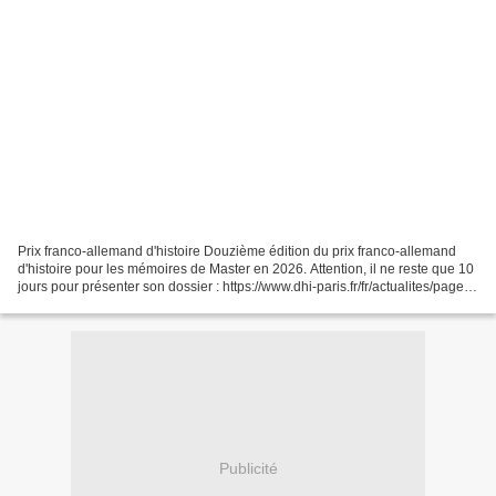
Prix franco-allemand d'histoire Douzième édition du prix franco-allemand
d'histoire pour les mémoires de Master en 2026. Attention, il ne reste que 10
jours pour présenter son dossier : https://www.dhi-paris.fr/fr/actualites/page-
detaillee/deutsch-fr...
Publicité