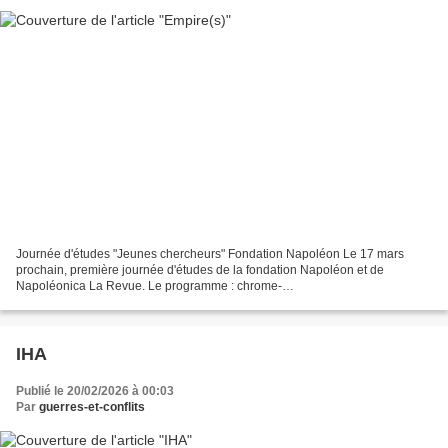
Journée d'études "Jeunes chercheurs" Fondation Napoléon Le 17 mars
prochain, première journée d'études de la fondation Napoléon et de
Napoléonica La Revue. Le programme : chrome-
extension://efaidnbmnnnibpcajpcglclefindmkaj/https://fondationnapoleon.o...
IHA
Publié le 20/02/2026 à 00:03
Par
guerres-et-conflits