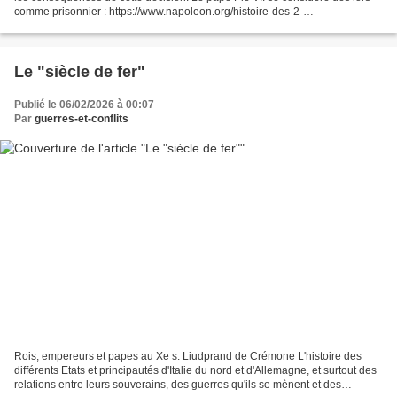
comme prisonnier : https://www.napoleon.org/histoire-des-2-
empires/articles/2-fevrier-1808-larmee-franca...
Le "siècle de fer"
Publié le 06/02/2026 à 00:07
Par
guerres-et-conflits
Rois, empereurs et papes au Xe s. Liudprand de Crémone L'histoire des
différents Etats et principautés d'Italie du nord et d'Allemagne, et surtout des
relations entre leurs souverains, des guerres qu'ils se mènent et des