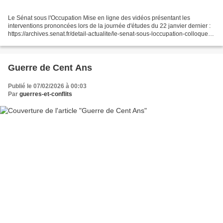
Le Sénat sous l'Occupation Mise en ligne des vidéos présentant les
interventions prononcées lors de la journée d'études du 22 janvier dernier :
https://archives.senat.fr/detail-actualite/le-senat-sous-loccupation-colloque-
scientifique-le-22-janvier-2...
Guerre de Cent Ans
Publié le 07/02/2026 à 00:03
Par
guerres-et-conflits