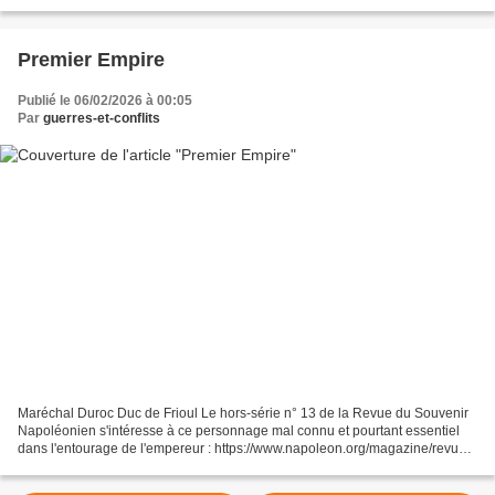
alliances qu'ils peuvent conclure,...
Premier Empire
Publié le 06/02/2026 à 00:05
Par
guerres-et-conflits
Maréchal Duroc Duc de Frioul Le hors-série n° 13 de la Revue du Souvenir
Napoléonien s'intéresse à ce personnage mal connu et pourtant essentiel
dans l'entourage de l'empereur : https://www.napoleon.org/magazine/revues-
de-presse/hors-serie-n-13-du-re...