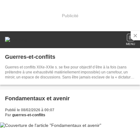
Publicité
MENU
Guerres-et-conflits
Guerres et conflits XIXe-XXIe s. se fixe pour objectif d’être à la fois (sans
prétendre à une exhaustivité matériellement impossible) un carrefour, un
miroir, un espace de discussions. Sans être jamais esclave de la « dictature
des commémorations », nous nous efforcerons de traiter le plus largement
possible de toutes les campagnes, de tous les théâtres, souvent dans une
perspective comparatiste. C’est donc à une approche globale de l’histoire
militaire que nous vous invitons.
Fondamentaux et avenir
Publié le 08/02/2026 à 00:07
Par
guerres-et-conflits