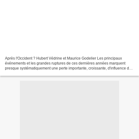
Après l'Occident ? Hubert Védrine et Maurice Godelier Les principaux
événements et les grandes ruptures de ces dernières années marquent
presque systématiquement une perte importante, croissante, d'influence de
l'Europe sur les affaires du monde. Deux...