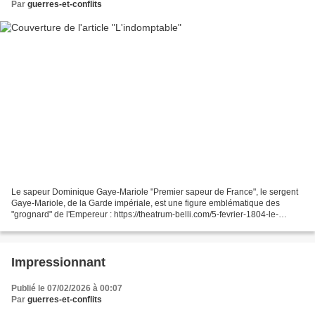
Par
guerres-et-conflits
Le sapeur Dominique Gaye-Mariole "Premier sapeur de France", le sergent
Gaye-Mariole, de la Garde impériale, est une figure emblématique des
"grognard" de l'Empereur : https://theatrum-belli.com/5-fevrier-1804-le-
sapeur-dominique-gay-mariole-est-fait...
Impressionnant
Publié le 07/02/2026 à 00:07
Par
guerres-et-conflits