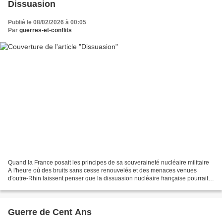
Dissuasion
Publié le 08/02/2026 à 00:05
Par
guerres-et-conflits
Quand la France posait les principes de sa souveraineté nucléaire militaire
A l'heure où des bruits sans cesse renouvelés et des menaces venues
d'outre-Rhin laissent penser que la dissuasion nucléaire française pourrait
être bradée à une Europe germanisée,...
Guerre de Cent Ans