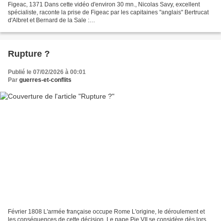
Figeac, 1371 Dans cette vidéo d'environ 30 mn., Nicolas Savy, excellent
spécialiste, raconte la prise de Figeac par les capitaines "anglais" Bertrucat
d'Albret et Bernard de la Sale :
https://www.facebook.com/nicolassavyhistorien/videos/2378735560345...
Rupture ?
Publié le 07/02/2026 à 00:01
Par
guerres-et-conflits
Février 1808 L'armée française occupe Rome L'origine, le déroulement et
les conséquences de cette décision. Le pape Pie VII se considère dès lors