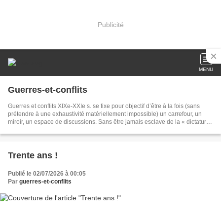
Publicité
MENU
Guerres-et-conflits
Guerres et conflits XIXe-XXIe s. se fixe pour objectif d’être à la fois (sans
prétendre à une exhaustivité matériellement impossible) un carrefour, un
miroir, un espace de discussions. Sans être jamais esclave de la « dictature
des commémorations », nous nous efforcerons de traiter le plus largement
possible de toutes les campagnes, de tous les théâtres, souvent dans une
perspective comparatiste. C’est donc à une approche globale de l’histoire
militaire que nous vous invitons.
Trente ans !
Publié le 02/07/2026 à 00:05
Par
guerres-et-conflits