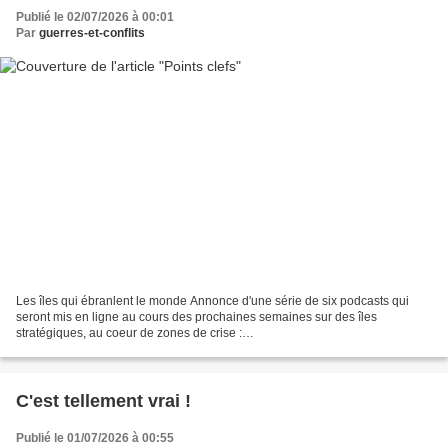
Publié le 02/07/2026 à 00:01
Par
guerres-et-conflits
Les îles qui ébranlent le monde Annonce d'une série de six podcasts qui
seront mis en ligne au cours des prochaines semaines sur des îles
stratégiques, au coeur de zones de crise :
https://www.revueconflits.com/serie-dete-les-iles-qui-ebranlent-le-mo...
C'est tellement vrai !
Publié le 01/07/2026 à 00:55