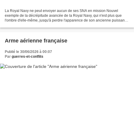
La Royal Navy ne peut envoyer aucun de ses SNA en mission Nouvel
exemple de la décrépitude avancée de la Royal Navy, qui n'est plus que
l'ombre d'elle-même, jusqu'à perdre l'apparence de son ancienne puissance
: https://www.opex360.com/2026/06/28/a-n...
Arme aérienne française
Publié le 30/06/2026 à 00:07
Par
guerres-et-conflits