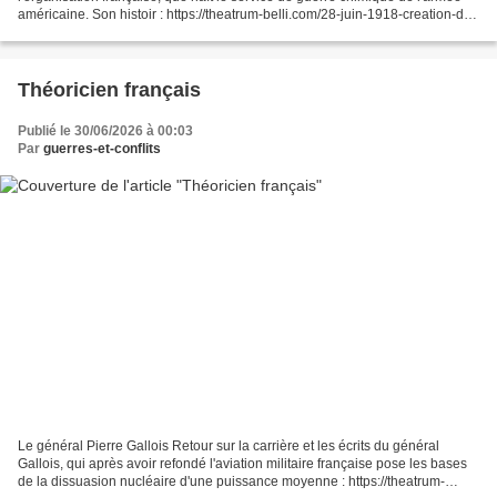
américaine. Son histoir : https://theatrum-belli.com/28-juin-1918-creation-du-
chemical-corps-america...
Théoricien français
Publié le 30/06/2026 à 00:03
Par
guerres-et-conflits
Le général Pierre Gallois Retour sur la carrière et les écrits du général
Gallois, qui après avoir refondé l'aviation militaire française pose les bases
de la dissuasion nucléaire d'une puissance moyenne : https://theatrum-