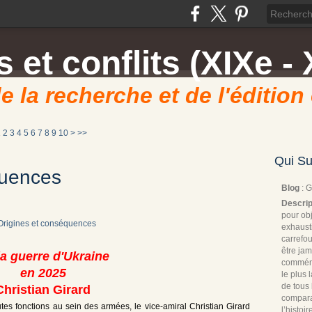
 et conflits (XIXe - 
e la recherche et de l'édition
20
1
2
3
4
5
6
7
8
9
10
>
>>
Qui Su
quences
Blog
: 
Descrip
pour obj
exhaust
carrefou
être jam
la guerre d'Ukraine
commémo
en 2025
le plus
de tous 
Christian Girard
compara
s fonctions au sein des armées, le vice-amiral Christian Girard
l’histoi