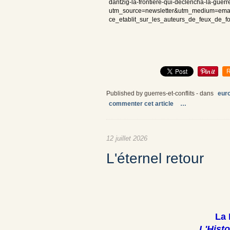
dantzig-la-frontiere-qui-declencha-la-guerr
utm_source=newsletter&utm_medium=emai
ce_etablit_sur_les_auteurs_de_feux_de_f
R
Published by guerres-et-conflits
-
dans
euro
commenter cet article
…
12 juillet 2026
L'éternel retour
La 
L'Histo