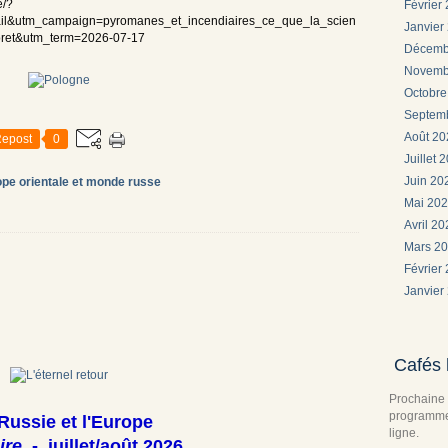
e/?
Février
l&utm_campaign=pyromanes_et_incendiaires_ce_que_la_scien
Janvier
oret&utm_term=2026-07-17
Décemb
Novemb
Octobr
Septem
Août 2
epost
0
Juillet 
Juin 2
pe orientale et monde russe
Mai 20
Avril 2
Mars 2
Février
Janvier
Cafés 
Prochaine 
programme 
Russie et l'Europe
ligne.
ire
- juillet/août 2026