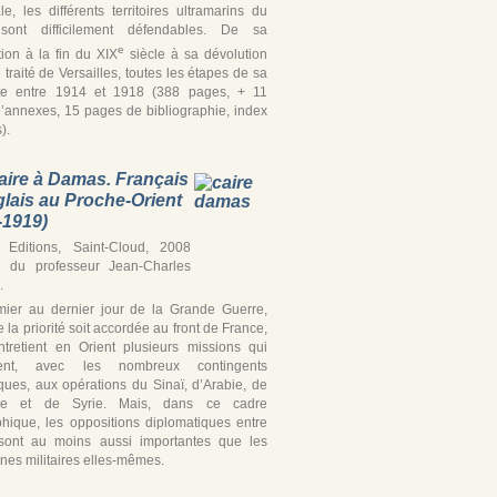
iale, les différents territoires ultramarins du
ont difficilement défendables. De sa
e
tion à la fin du XIX
siècle à sa dévolution
 traité de Versailles, toutes les étapes de sa
te entre 1914 et 1918 (388 pages, + 11
’annexes, 15 pages de bibliographie, index
).
aire à Damas. Français
glais au Proche-Orient
-1919)
Editions, Saint-Cloud, 2008
e du professeur Jean-Charles
.
ier au dernier jour de la Grande Guerre,
 la priorité soit accordée au front de France,
ntretient en Orient plusieurs missions qui
ipent, avec les nombreux contingents
iques, aux opérations du Sinaï, d’Arabie, de
ine et de Syrie. Mais, dans ce cadre
hique, les oppositions diplomatiques entre
’ sont au moins aussi importantes que les
es militaires elles-mêmes.