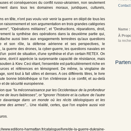
causes et conséquences du conflit russo-ukrainien, non seulement
Contact
ment dans tous les domaines moraux, juridiques, culturels,
en tête, n'ont pas voulu voir venir la guerre en dépit de tous les
on raisonnement et son argumentation en trois grandes catégories
erre", "Opérations militaires", et "Destructions, réparations, droit,
Name :
airement la synthèse des opérations dans la deuxième partie qui,
À Prop
s'attache aussi bien aux engagements terrestres qu'aux questions
la reche
e et son rôle, la défense aérienne et ses perspectives, le
n, la guerre des drones, la cyber-guerre, les questions navales en
 d'un point de situation, d'une synthèse et d'un certain RETEX. On
raine, dont il apprécie la surprenante capacité de résistance, mais
Parten
utien à Kiev. Ceci étant, l'ensemble est particulièrement riche en
urces et références en témoignent. De même, la vingtaine de
, sont tout à fait utiles et denses. A ces différents titres, le livre
te bonne bibliothèque si l'on s'intéresse à ce conflit, et au-delà
e et de sécurité européenne.
sion que
"la méconnaissance par les Occidentaux de la profondeur
gne de leurs faiblesses"
, or
"ignorer l'histoire et la culture de l'autre
re davantage dans un monde où les récits idéologiques et les
comme des armes"
... Une réalité, certes, que l'on espère aussi voir
uros.
://www.editions-harmattan.fr/catalogue/livre/de-la-guerre-dukraine-