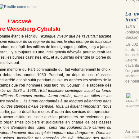
La mo
front
L'accusé
14/18 
re Weissberg-Cybulski
(préfac
comme étant le récit qui
"explique, mieux que ne l'avait fait aucune
Becker)
sme intérieur de ce régime de terreur, le plus étrange de tous ceux
En 302
ourtant, en dépit des milliers de témoignages publiés, il n'y a jamais
et de b
, il y a toujours eu une intelligensia dévoyée pour soutenir les
industr
, les purges castristes, etc., et aujourd'hui défendre la Corée du
Guerre
lème évident.
davan
ichien membre du Parti communiste qui fait volontairement le choix,
l’organ
au début des années 1930. Pourtant, en dépit de ses réussites
secteur
est arrêté et doit subir pendant plusieurs années les sévices de la
de nomb
s camps que l'on nommera plus tard "du Goulag". Il le rappelle dès
ié de 1936 à 1938, l'Etat totalitaire soviétique acquit sa forme
millions d'hommes environ furent arrêtés, dans les villes et les
lice secrète ... Ils furent condamnés à de longues détentions dans
u des steppes d'Asie centrale. Tous, ils étaient innocents"
. Nous
rtie, par le détail les modes d'action des services de répression,
aveux et faire en sorte que les prisonniers ne reviennent pas
x organismes policiers et judiciaires en charge de ces basses
 folie s'empare des juges : ceux
"qui voulaient faire carrière ou
Au débu
vaient découvrir des complots toujours plus dangereux. Dans les
alleman
s usines, incendier des entrepôts de blé, dérailler des trains,