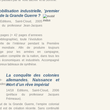
bilisation industrielle, ‘premier
’ de la Grande Guerre ?
Editions, Saint-Cloud, 2005
e du professeur Jean-Jacques
.
 pages (+ 42 pages d’annexes
ibliographie), toute l’évolution
ielle de l’intérieur pendant la Première
 mondiale. Afin de produire toujours
tage pour les armées en campagne,
isation complète de la nation, dans tous les
s économiques et industriels. Accompagné
reux tableaux de synthèse.
La conquête des colonies
allemandes. Naissance et
mort d’un rêve impérial
14/18 Editions, Saint-Cloud, 2006
(préface du professeur Jacques
Frémeaux).
t de la Grande Guerre, l’empire colonial
d est de création récente. Sans continuité