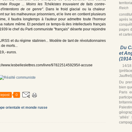
territor
mée Rouge ... Moins les Tchékistes trouvaient de faits contre-
Reich
s
 d'intentions de ce genre"
. Dans le froid glacial ou la chaleur
nt sur les malheureux prisonniers, et le livre en contient plusieurs
constitu
me, il faudra longtemps à l'auteur pour admettre toute l'horreur
après le
 nature même. Et pendant ce temps-là des intellectuels français
conquê
1939 le chef du Parti communiste "français" déserte pour rejoindre
pages d
et cartes
URSS et du régime stalinien... Modèle de tant de révolutionnaires
 de morts...
Du C
19,- euros.
et An
(1914
s://www.lesbelleslettres.com/livre/9782251459295/l-accuse
14/18 
(préfac
Jauffret)
Du prem
bien que
Paris e
epost
0
partic
britann
Palest
pe orientale et monde russe
géograp
‘alliés
campagn