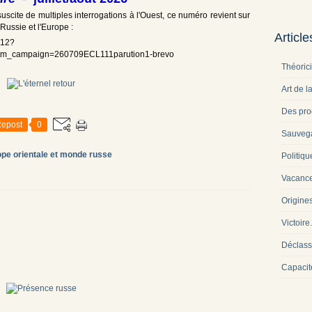
uscite de multiples interrogations à l'Ouest, ce numéro revient sur
Russie et l'Europe :
Articl
-112?
tm_campaign=260709ECL111parution1-brevo
Théoric
Art de l
Des pro
epost
0
Sauveg
pe orientale et monde russe
Politiqu
Vacance
Origine
Victoire
Déclass
Capacit