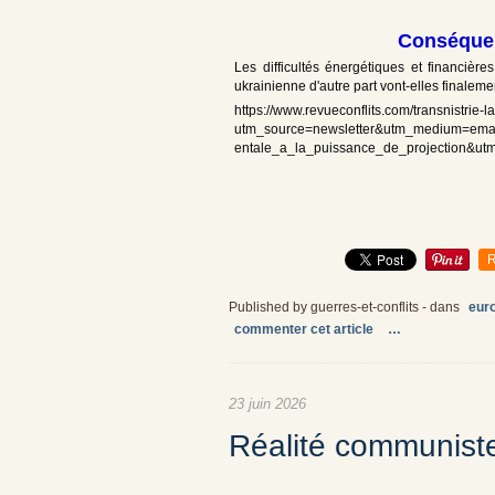
Conséquen
Les difficultés énergétiques et financière
ukrainienne d'autre part vont-elles finaleme
https://www.revueconflits.com/transnistrie
utm_source=newsletter&utm_medium=emai
entale_a_la_puissance_de_projection&ut
R
Published by guerres-et-conflits
-
dans
euro
commenter cet article
…
23 juin 2026
Réalité communist