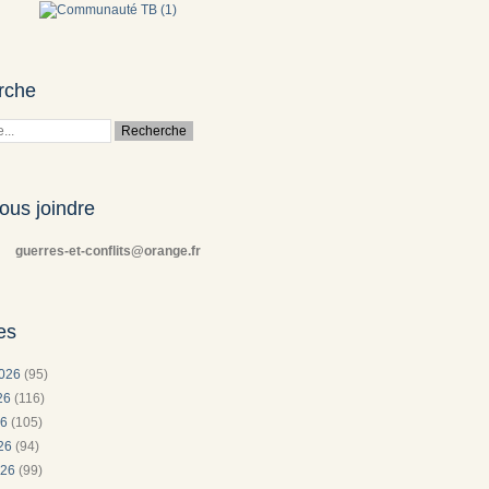
rche
ous joindre
guerres-et-conflits@orange.fr
es
2026
(95)
026
(116)
26
(105)
026
(94)
026
(99)