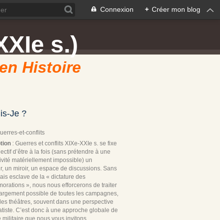
Connexion
+
Créer mon blog
XXIe s.)
 en Histoire
is-Je ?
Guerres-et-conflits
tion
: Guerres et conflits XIXe-XXIe s. se fixe
ectif d’être à la fois (sans prétendre à une
ivité matériellement impossible) un
r, un miroir, un espace de discussions. Sans
ais esclave de la « dictature des
rations », nous nous efforcerons de traiter
 largement possible de toutes les campagnes,
les théâtres, souvent dans une perspective
tiste. C’est donc à une approche globale de
re militaire que nous vous invitons.