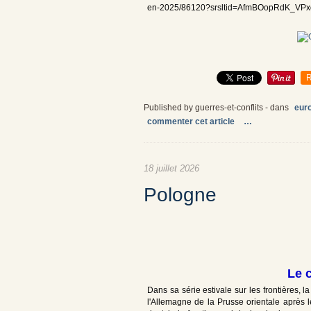
en-2025/86120?srsltid=AfmBOopRdK_V
R
Published by guerres-et-conflits
-
dans
euro
commenter cet article
…
18 juillet 2026
Pologne
Le 
Dans sa série estivale sur les frontières, l
l'Allemagne de la Prusse orientale après le 