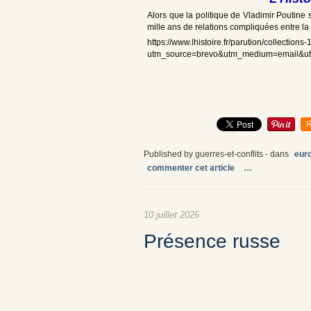
Alors que la politique de Vladimir Poutine s
mille ans de relations compliquées entre la 
https://www.lhistoire.fr/parution/collections
utm_source=brevo&utm_medium=email&u
R
Published by guerres-et-conflits
-
dans
euro
commenter cet article
…
10 juillet 2026
Présence russe