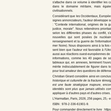
s'attache dans ce volume à identifier les 
dans le domaine militaire, mais égale
civilisationnels.
Considérant que les Occidentaux, Européens 
signes annonciateurs, l'auteur développe s
: "Contexte international, origines de la gu
justice, morale". Nous retiendrons priorit
selon les différentes phases du conflit, 
nouvelles qui sont posées (le nucléair
renseignement et la guerre de l'informatio
mer Noire). Nous disposons ainsi à la fois
sent bien que l'auteur est favorable à l'Uk
aussi aux réactions ouest-européennes de so
informations, comme les 40 pages de so
tableaux qui, en annexes, terminent l'ouvrage
mérite indiscutablement de figurer dans tou
pour tout amateur des questions de défens
Christian Girard considère ainsi en conclu
historique et culturelle de la fracture témoi
est une faute stratégique majeure, enco
identités sont plus que jamais utilisés 
appliquer à d'autres pays et d'autres crises.
L'Harmattan, Paris, 2026, 256 pages, 25,- e
ISBN : 978-2-336-61901-9.
Pour commander directement le livre : https