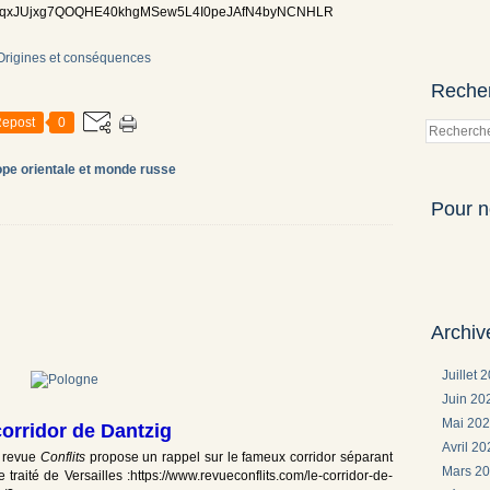
PxqxJUjxg7QOQHE40khgMSew5L4I0peJAfN4byNCNHLR
Reche
epost
0
pe orientale et monde russe
Pour n
Archiv
Juillet 
Juin 2
Mai 20
corridor de Dantzig
Avril 2
a revue
Conflits
propose un rappel sur le fameux corridor séparant
Mars 2
traité de Versailles :https://www.revueconflits.com/le-corridor-de-