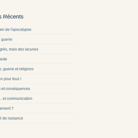
es Récents
ien de l'apocalypse
a guerre
grès, mais des lacunes
arde
e, guerre et religions
s pour tous !
s et conséquences
... et communication
ement ?
é de nuisance