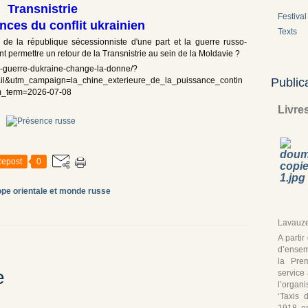
Transnistrie
Festival 
ces du conflit ukrainien
Texts
s de la république sécessionniste d'une part et la guerre russo-
nt permettre un retour de la Transnistrie au sein de la Moldavie ?
-la-guerre-dukraine-change-la-donne/?
Public
l&utm_campaign=la_chine_exterieure_de_la_puissance_contin
m_term=2026-07-08
Livre
epost
0
pe orientale et monde russe
Lavauze
A parti
d’ensem
la Pre
e
service
l’organ
‘Taxis 
1918, en