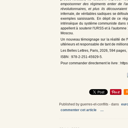
empoisonner des régiments entier de l'ar
révolutionnaires, et plus ils découvraient
infernale, de véritables sadiques se défoule
exemples saisissants. En dépit de ce régi
intrinsèque du système communiste dans sa
appellent à soutenir l'URSS et à l'automne 
Moscou.
Un nouveau témoignage sur la réalité de l'
ultérieurs et responsable de tant de millions
Les Belles Lettres, Paris, 2026, 594 pages, 
ISBN : 978-2-251-45929-5.
Pour commander directement le livre : http
R
Published by guerres-et-conflits
-
dans
euro
commenter cet article
…