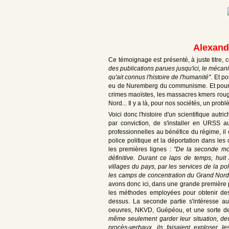
Alexand
Ce témoignage est présenté, à juste titre, 
des publications parues jusqu'ici, le mécani
qu'ait connus l'histoire de l'humanité"
. Et p
eu de Nuremberg du communisme. Et pourtant
crimes maoïstes, les massacres kmers rouges
Nord... Il y a là, pour nos sociétés, un prob
Voici donc l'histoire d'un scientifique autr
par conviction, de s'installer en URSS 
professionnelles au bénéfice du régime, il 
police politique et la déportation dans le
les premières lignes :
"De la seconde moit
définitive. Durant ce laps de temps, huit 
villages du pays, par les services de la po
les camps de concentration du Grand Nord o
avons donc ici, dans une grande première pa
les méthodes employées pour obtenir des 
dessus. La seconde partie s'intéresse au
oeuvres, NKVD, Guépéou, et une sorte de
même seulement garder leur situation, de
procès-verbaux, ils faisaient exploser le