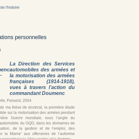
de l'histoire
ations personnelles
s
La Direction des Services
automobiles des armées et
la motorisation des armées
françaises (1914-1918),
vues à travers l’action du
commandant Doumenc
lle, Panazol, 2004.
r de ma thèse de doctorat, la première étude
ble sur la motorisation des armées pendant
mière Guerre mondiale, sous l’angle du
 automobile du GQG, dans les domaines de
isation, de la gestion et de l’emploi, des
de la Marne’ aux offensives de l’automne
 passant par la ‘Voie sacrée’ et la Somme.