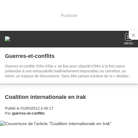
Publicité
MENU
Guerres-et-conflits
Guerres et conflits XIXe-XXIe s. se fixe pour objectif d’être à la fois (sans
prétendre à une exhaustivité matériellement impossible) un carrefour, un
miroir, un espace de discussions. Sans être jamais esclave de la « dictature
des commémorations », nous nous efforcerons de traiter le plus largement
possible de toutes les campagnes, de tous les théâtres, souvent dans une
perspective comparatiste. C’est donc à une approche globale de l’histoire
militaire que nous vous invitons.
Coalition internationale en Irak
Publié le 01/05/2012 à 08:17
Par
guerres-et-conflits