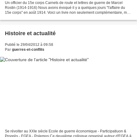
Un officier du 15e corps Carnets de route et lettres de guerre de Marcel
Rostin (1914-1916) Nous avons évoqué il y a quelques jours "l'affaire du
15e corps" en août 1914. Voici un livre non seulement complémentaire, mais
qui va bien au-delà. Officier...
Histoire et actualité
Publié le 29/04/2012 à 09:58
Par
guerres-et-conflits
Se révolter au XXIe siècle Ecole de guerre économique - Participatiuon &
Progrès - EGEA - Polemos Ce deuxième colloque organisé autour d'EGEA à