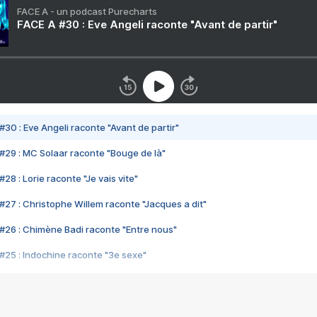
FACE A - un podcast Purecharts
FACE A #30 : Eve Angeli raconte "Avant de partir"
#30 : Eve Angeli raconte "Avant de partir"
#29 : MC Solaar raconte "Bouge de là"
28 : Lorie raconte "Je vais vite"
#27 : Christophe Willem raconte "Jacques a dit"
#26 : Chimène Badi raconte "Entre nous"
#25 : Indochine raconte "3e sexe"
#24 : Zaho raconte "C'est chelou"
#23 : Patrick Bruel raconte "Au café des délices"