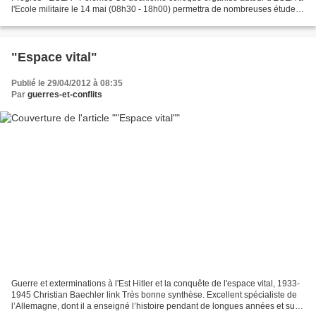
l'Ecole militaire le 14 mai (08h30 - 18h00) permettra de nombreuses études
de cas, en confrontant les enseignements...
"Espace vital"
Publié le 29/04/2012 à 08:35
Par
guerres-et-conflits
Guerre et exterminations à l'Est Hitler et la conquête de l'espace vital, 1933-
1945 Christian Baechler link Très bonne synthèse. Excellent spécialiste de
l’Allemagne, dont il a enseigné l’histoire pendant de longues années et sur