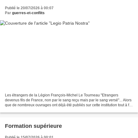
Publié le 20/07/2026 à 00:07
Par
guerres-et-conflits
Les étrangers de la Légion François-Michel Le Tourneau "Etrangers
devenus fils de France, non par le sang reçu mais par le sang versé"... Alors
que de nombreux ouvrages ont déjà été publiés sur cette institution tout à fait
particulière qu'est la Légion...
Formation supérieure
Publié le 15/07/2026 à 00:01