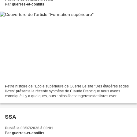
Par
guerres-et-conflits
Petite histoire de l'Ecole supérieure de Guerre Le site "Des étagères et des
livres" présente la récente synthèse de Claude Franc que nous avons
chroniqué il y a quelques jours : https://desetageresetdeslivres.over-
blog.com/2026/07/petite-histoire-de...
SSA
Publié le 03/07/2026 à 00:01
Par
guerres-et-conflits