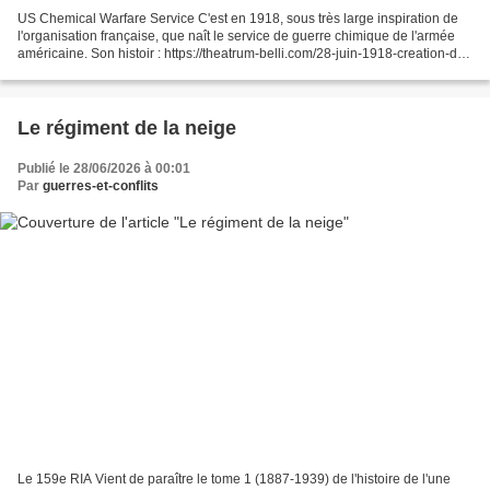
US Chemical Warfare Service C'est en 1918, sous très large inspiration de
l'organisation française, que naît le service de guerre chimique de l'armée
américaine. Son histoir : https://theatrum-belli.com/28-juin-1918-creation-du-
chemical-corps-america...
Le régiment de la neige
Publié le 28/06/2026 à 00:01
Par
guerres-et-conflits
Le 159e RIA Vient de paraître le tome 1 (1887-1939) de l'histoire de l'une