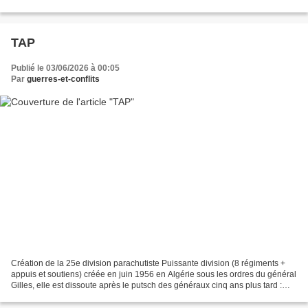
https://www.museedestroupesdemontagne.fr/la-nu...
TAP
Publié le 03/06/2026 à 00:05
Par
guerres-et-conflits
Création de la 25e division parachutiste Puissante division (8 régiments +
appuis et soutiens) créée en juin 1956 en Algérie sous les ordres du général
Gilles, elle est dissoute après le putsch des généraux cinq ans plus tard :
https://theatrum-belli...