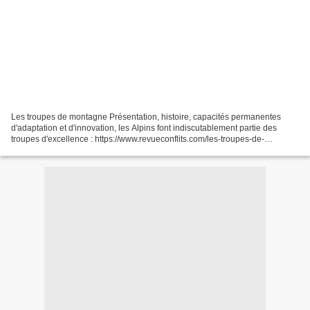
Les troupes de montagne Présentation, histoire, capacités permanentes
d'adaptation et d'innovation, les Alpins font indiscutablement partie des
troupes d'excellence : https://www.revueconflits.com/les-troupes-de-
montagne-une-culture-de-linnovation/?u...