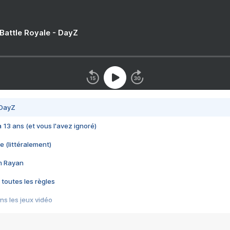
 Battle Royale - DayZ
 DayZ
 a 13 ans (et vous l'avez ignoré)
e (littéralement)
im Rayan
 toutes les règles
s les jeux vidéo
us choquant de Rockstar ? - Le scandale BULLY