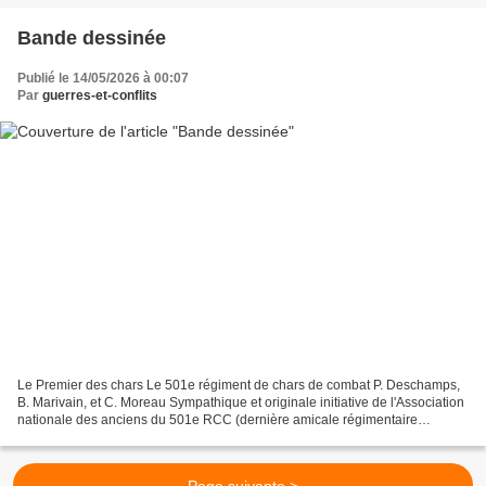
Bande dessinée
Publié le 14/05/2026 à 00:07
Par
guerres-et-conflits
Le Premier des chars Le 501e régiment de chars de combat P. Deschamps,
B. Marivain, et C. Moreau Sympathique et originale initiative de l'Association
nationale des anciens du 501e RCC (dernière amicale régimentaire
historique de la 2e DB encore en activité),...