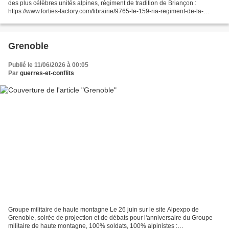
des plus célèbres unités alpines, régiment de tradition de Briançon :
https://www.forties-factory.com/librairie/9765-le-159-ria-regiment-de-la-
neige-tome-1-1887-1939-979109844...
Grenoble
Publié le 11/06/2026 à 00:05
Par
guerres-et-conflits
Groupe militaire de haute montagne Le 26 juin sur le site Alpexpo de
Grenoble, soirée de projection et de débats pour l'anniversaire du Groupe
militaire de haute montagne, 100% soldats, 100% alpinistes :