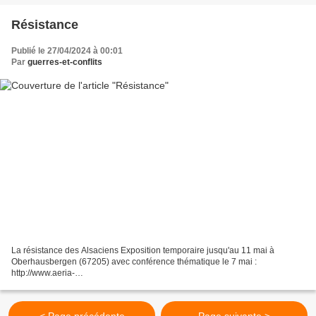
Résistance
Publié le 27/04/2024 à 00:01
Par
guerres-et-conflits
La résistance des Alsaciens Exposition temporaire jusqu'au 11 mai à
Oberhausbergen (67205) avec conférence thématique le 7 mai :
http://www.aeria-
laresistancedesalsaciens.fr/AERIA_proto_1/PAGE_Accueil/sCAAAI012iYOA
A