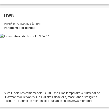
HWK
Publié le 27/04/2024 à 00:03
Par
guerres-et-conflits
Sites funéraires et mémoriels 14-18 Exposition temporaire à l'Historial de
l'Hartmannswillerkopf sur les 20 sites alsaciens, mosellans et vosgiens
inscrits au patrimoine mondial de l'humanité : https://www.memorial-
hwk.eu/fr/agenda/expostion-2024-94