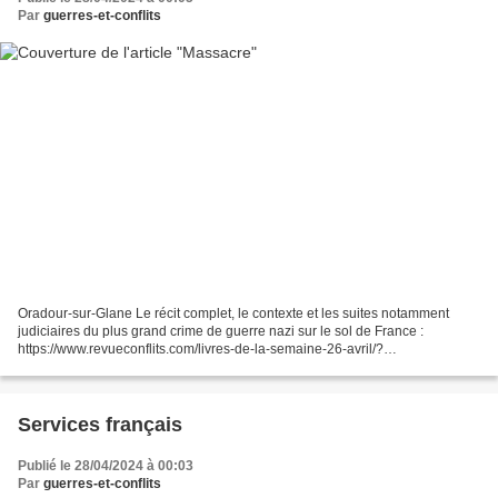
Par
guerres-et-conflits
Oradour-sur-Glane Le récit complet, le contexte et les suites notamment
judiciaires du plus grand crime de guerre nazi sur le sol de France :
https://www.revueconflits.com/livres-de-la-semaine-26-avril/?
utm_source=newsletter&utm_medium=email&utm_camp...
Services français
Publié le 28/04/2024 à 00:03
Par
guerres-et-conflits