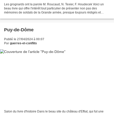
Les grognards ont la parole M. Roucaud, N. Texier, F. Houdecek Voici un
beau livre qui offre l'intérêt tout particulier de présenter non pas des
mémoires de soldats de la Grande armée, presque toujours rédigés et
publiés bien après la chute de l'empereur...
Puy-de-Dôme
Publié le 27/04/2024 à 00:07
Par
guerres-et-conflits
Salon du livre d'histoire Dans le beau site du château d'Effiat, qui fut une