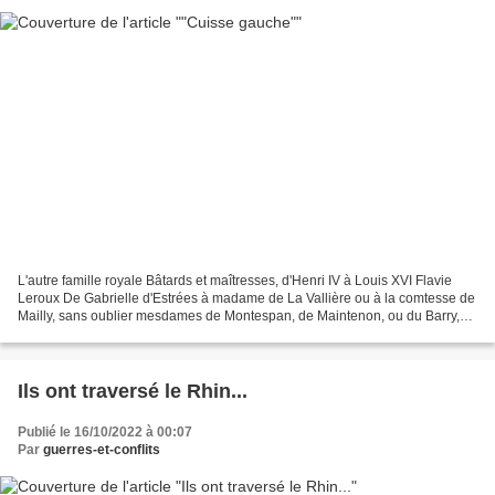
L'autre famille royale Bâtards et maîtresses, d'Henri IV à Louis XVI Flavie
Leroux De Gabrielle d'Estrées à madame de La Vallière ou à la comtesse de
Mailly, sans oublier mesdames de Montespan, de Maintenon, ou du Barry,
les maîtresses des rois de France...
Ils ont traversé le Rhin...
Publié le 16/10/2022 à 00:07
Par
guerres-et-conflits