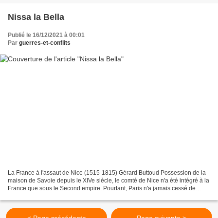
Nissa la Bella
Publié le 16/12/2021 à 00:01
Par
guerres-et-conflits
La France à l'assaut de Nice (1515-1815) Gérard Buttoud Possession de la
maison de Savoie depuis le XIVe siècle, le comté de Nice n'a été intégré à la
France que sous le Second empire. Pourtant, Paris n'a jamais cessé de
lancer ses armées vers le petit...