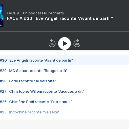
FACE A - un podcast Purecharts
FACE A #30 : Eve Angeli raconte "Avant de partir"
#30 : Eve Angeli raconte "Avant de partir"
#29 : MC Solaar raconte "Bouge de là"
28 : Lorie raconte "Je vais vite"
#27 : Christophe Willem raconte "Jacques a dit"
#26 : Chimène Badi raconte "Entre nous"
#25 : Indochine raconte "3e sexe"
#24 : Zaho raconte "C'est chelou"