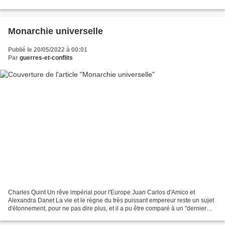
l'un des meilleurs spécialistes...
Monarchie universelle
Publié le 20/05/2022 à 00:01
Par
guerres-et-conflits
Charles Quint Un rêve impérial pour l'Europe Juan Carlos d'Amico et
Alexandra Danet La vie et le règne du très puissant empereur reste un sujet
d'étonnement, pour ne pas dire plus, et il a pu être comparé à un "dernier
César". C'est cette existence exceptionnelle...