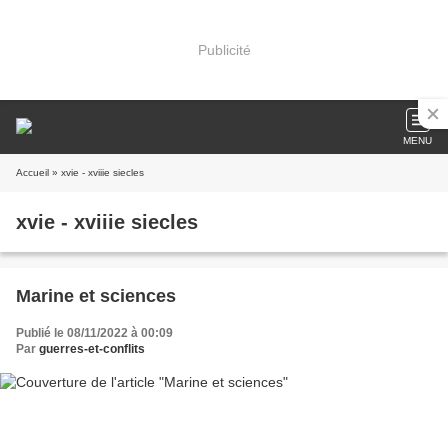
Publicité
MENU
Accueil
» xvie - xviiie siecles
xvie - xviiie siecles
Marine et sciences
Publié le 08/11/2022 à 00:09
Par
guerres-et-conflits