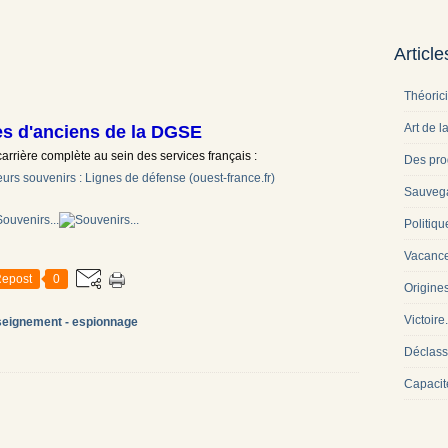
Articl
Théoric
Art de l
es d'anciens de la DGSE
 carrière complète au sein des services français :
Des pro
urs souvenirs : Lignes de défense (ouest-france.fr)
Sauveg
Politiqu
Vacance
epost
0
Origine
Victoire
seignement - espionnage
Déclass
Capacit