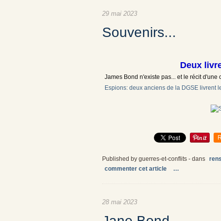
29 mai 2023
Souvenirs...
Deux livr
James Bond n'existe pas... et le récit d'une
Espions: deux anciens de la DGSE livrent le
R
Published by guerres-et-conflits
-
dans
ren
commenter cet article
…
28 mai 2023
Jane Bond