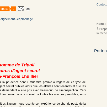
Contact
epost
0
seignement - espionnage
Name :
À Prop
la reche
Parten
homme de Tripoli
ires d'agent secret
-François Lhuillier
a prudence dont il faut faire preuve à l'égard de ce type de
ent secret publiés alors que les affaires sont récentes et que les
nts demandent à être pris avec beaucoup de circonspection. Ceci
il faut savoir faire son miel de toutes les sources possibles, sans
tres, l'auteur nous raconte son expérience de chef de poste de la