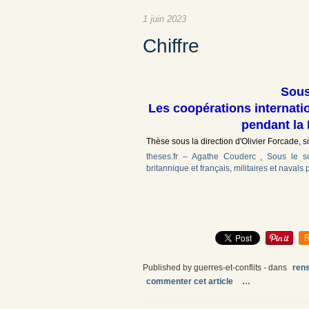
1 juin 2023
Chiffre
Sous
Les coopérations internatio
pendant la
Thèse sous la direction d'Olivier Forcade
theses.fr – Agathe Couderc , Sous le sc
britannique et français, militaires et nava
R
Published by guerres-et-conflits
-
dans
ren
commenter cet article
…