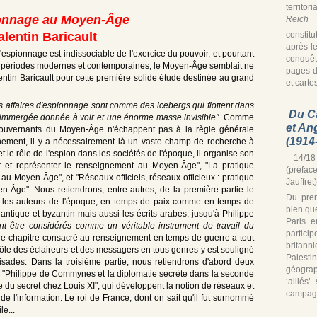
territor
onnage au Moyen-Âge
Reich
s
constitu
alentin Baricault
après le
'espionnage est indissociable de l'exercice du pouvoir, et pourtant
conquê
u les périodes modernes et contemporaines, le Moyen-Âge semblait ne
pages d
entin Baricault pour cette première solide étude destinée au grand
et cartes
es affaires d'espionnage sont comme des icebergs qui flottent dans
Du C
rtie immergée donnée à voir et une énorme masse invisible"
. Comme
et An
gouvernants du Moyen-Âge n'échappent pas à la règle générale
(1914
gnement, il y a nécessairement là un vaste champ de recherche à
et le rôle de l'espion dans les sociétés de l'époque, il organise son
14/18 
r et représenter le renseignement au Moyen-Âge", "La pratique
(préfac
au Moyen-Âge", et "Réseaux officiels, réseaux officieux : pratique
Jauffret)
yen-Âge". Nous retiendrons, entre autres, de la première partie le
Du prem
 les auteurs de l'époque, en temps de paix comme en temps de
bien que
antique et byzantin mais aussi les écrits arabes, jusqu'à Philippe
Paris e
nt être considérés comme un véritable instrument de travail du
partic
 le chapitre consacré au renseignement en temps de guerre a tout
britann
 rôle des éclaireurs et des messagers en tous genres y est souligné
Palest
sades. Dans la troisième partie, nous retiendrons d'abord deux
géograp
à "Philippe de Commynes et la diplomatie secrète dans la seconde
‘alliés
ce du secret chez Louis XI", qui développent la notion de réseaux et
campagn
de l'information. Le roi de France, dont on sait qu'il fut surnommé
le...