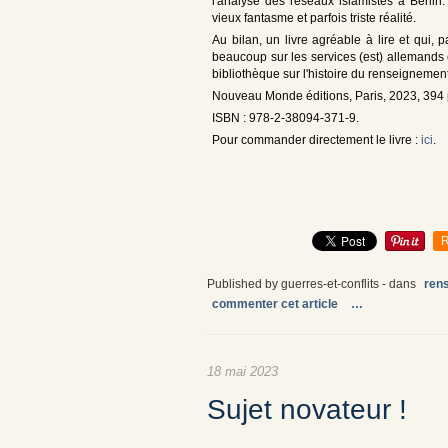
l'analyse des réseaux islamistes à Berlin.
vieux fantasme et parfois triste réalité.
Au bilan, un livre agréable à lire et qui,
beaucoup sur les services (est) allemands 
bibliothèque sur l'histoire du renseignement
Nouveau Monde éditions, Paris, 2023, 394 
ISBN : 978-2-38094-371-9.
Pour commander directement le livre :
ici
.
R
Published by guerres-et-conflits
-
dans
ren
commenter cet article
…
18 mai 2023
Sujet novateur !