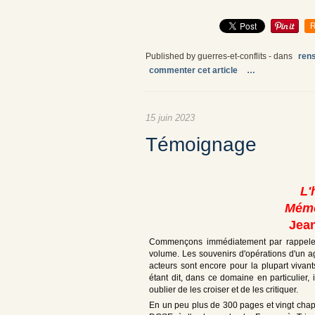
R
Published by guerres-et-conflits
-
dans
ren
commenter cet article
…
15 juin 2023
Témoignage
L'
Mémo
Jean
Commençons immédiatement par rappeler l
volume. Les souvenirs d'opérations d'un ag
acteurs sont encore pour la plupart viva
étant dit, dans ce domaine en particulier, 
oublier de les croiser et de les critiquer.
En un peu plus de 300 pages et vingt chapi