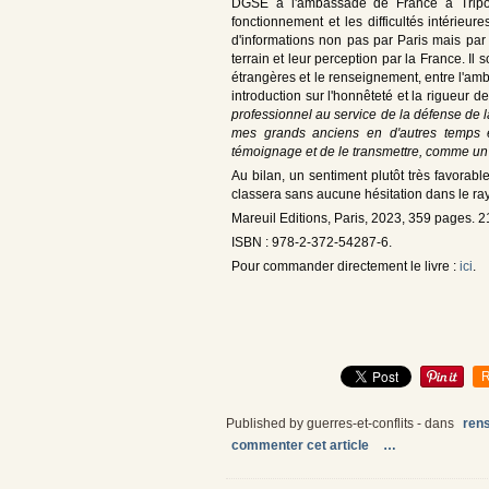
DGSE à l'ambassade de France à Tripol
fonctionnement et les difficultés intérie
d'informations non pas par Paris mais par 
terrain et leur perception par la France. Il
étrangères et le renseignement, entre l'amba
introduction sur l'honnêteté et la rigueur d
professionnel au service de la défense de l
mes grands anciens en d'autres temps et 
témoignage et de le transmettre, comme un
Au bilan, un sentiment plutôt très favorabl
classera sans aucune hésitation dans le r
Mareuil Editions, Paris, 2023, 359 pages. 
ISBN : 978-2-372-54287-6.
Pour commander directement le livre :
ici
.
R
Published by guerres-et-conflits
-
dans
ren
commenter cet article
…