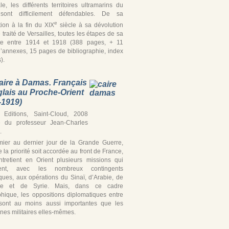
iale, les différents territoires ultramarins du
ont difficilement défendables. De sa
e
tion à la fin du XIX
siècle à sa dévolution
 traité de Versailles, toutes les étapes de sa
te entre 1914 et 1918 (388 pages, + 11
’annexes, 15 pages de bibliographie, index
).
aire à Damas. Français
glais au Proche-Orient
-1919)
Editions, Saint-Cloud, 2008
e du professeur Jean-Charles
.
ier au dernier jour de la Grande Guerre,
 la priorité soit accordée au front de France,
ntretient en Orient plusieurs missions qui
ipent, avec les nombreux contingents
iques, aux opérations du Sinaï, d’Arabie, de
ine et de Syrie. Mais, dans ce cadre
hique, les oppositions diplomatiques entre
’ sont au moins aussi importantes que les
es militaires elles-mêmes.