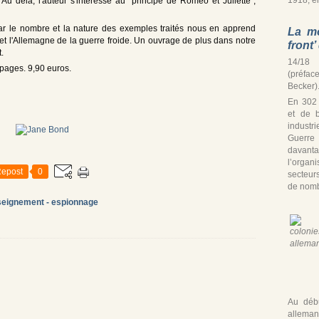
 Au delà, l'auteur s'intéresse au "principe de Roméo et Juliette",
 par le nombre et la nature des exemples traités nous en apprend
La mo
et l'Allemagne de la guerre froide. Un ouvrage de plus dans notre
front
.
14/18 
pages. 9,90 euros.
(préfac
Becker)
En 302
et de b
industr
Guerre
davan
l’organ
epost
0
secteur
de nomb
seignement - espionnage
Au débu
alleman