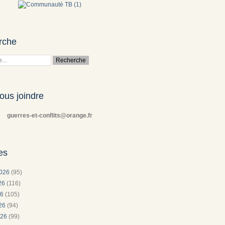
rche
ous joindre
guerres-et-conflits@orange.fr
es
2026
(95)
026
(116)
26
(105)
026
(94)
026
(99)