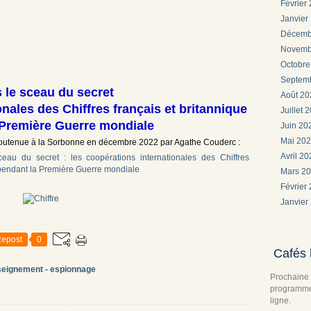
Février
Janvier
Décemb
Novemb
Octobr
Septem
 le sceau du secret
Août 2
nales des Chiffres français et britannique
Juillet 
 Première Guerre mondiale
Juin 2
Mai 20
, soutenue à la Sorbonne en décembre 2022 par Agathe Couderc :
Avril 2
eau du secret : les coopérations internationales des Chiffres
ls pendant la Première Guerre mondiale
Mars 2
Février
Janvier
epost
0
Cafés 
seignement - espionnage
Prochaine 
programme 
ligne.