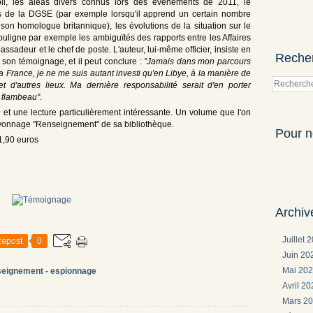
i, les aléas divers connus lors des évènements de 2011, le
ures de la DGSE (par exemple lorsqu'il apprend un certain nombre
son homologue britannique), les évolutions de la situation sur le
 souligne par exemple les ambiguïtés des rapports entre les Affaires
ssadeur et le chef de poste. L'auteur, lui-même officier, insiste en
Reche
e son témoignage, et il peut conclure :
"Jamais dans mon parcours
a France, je ne me suis autant investi qu'en Libye, à la manière de
d'autres lieux. Ma dernière responsabilité serait d'en porter
 flambeau"
.
e et une lecture particulièrement intéressante. Un volume que l'on
ayonnage "Renseignement" de sa bibliothèque.
Pour n
21,90 euros
Archiv
Juillet 
epost
0
Juin 2
Mai 20
seignement - espionnage
Avril 2
Mars 2