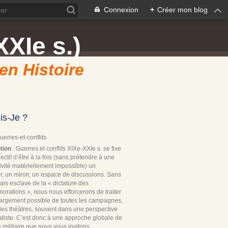
Connexion
+
Créer mon blog
XXIe s.)
 en Histoire
is-Je ?
Guerres-et-conflits
tion
: Guerres et conflits XIXe-XXIe s. se fixe
ectif d’être à la fois (sans prétendre à une
ivité matériellement impossible) un
r, un miroir, un espace de discussions. Sans
ais esclave de la « dictature des
rations », nous nous efforcerons de traiter
 largement possible de toutes les campagnes,
les théâtres, souvent dans une perspective
tiste. C’est donc à une approche globale de
re militaire que nous vous invitons.