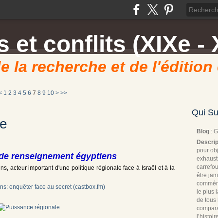
 et conflits (XIXe - 
e la recherche et de l'édition
<
1
2
3
4
5
6
7
8
9
10
>
>>
Qui Su
le
Blog
: 
Descrip
pour obj
 de renseignement égyptiens
exhaust
carrefou
s, acteur important d'une politique régionale face à Israël et à la
être jam
commémo
s: enquêter face au secret (castbox.fm)
le plus
de tous 
compara
l’histoi