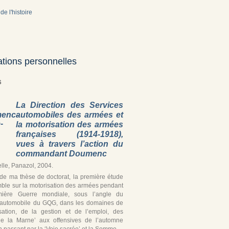
de l'histoire
ations personnelles
s
La Direction des Services
automobiles des armées et
la motorisation des armées
françaises (1914-1918),
vues à travers l’action du
commandant Doumenc
lle, Panazol, 2004.
r de ma thèse de doctorat, la première étude
ble sur la motorisation des armées pendant
mière Guerre mondiale, sous l’angle du
 automobile du GQG, dans les domaines de
isation, de la gestion et de l’emploi, des
de la Marne’ aux offensives de l’automne
 passant par la ‘Voie sacrée’ et la Somme.