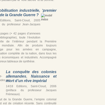
bilisation industrielle, ‘premier
’ de la Grande Guerre ?
Editions, Saint-Cloud, 2005
e du professeur Jean-Jacques
.
 pages (+ 42 pages d’annexes
ibliographie), toute l’évolution
ielle de l’intérieur pendant la Première
 mondiale. Afin de produire toujours
tage pour les armées en campagne,
isation complète de la nation, dans tous les
s économiques et industriels. Accompagné
reux tableaux de synthèse.
La conquête des colonies
allemandes. Naissance et
mort d’un rêve impérial
14/18 Editions, Saint-Cloud, 2006
(préface du professeur Jacques
Frémeaux).
t de la Grande Guerre, l’empire colonial
d est de création récente. Sans continuité