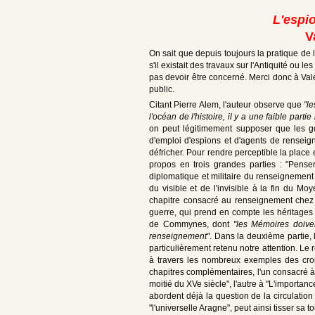
L'espi
V
On sait que depuis toujours la pratique de l
s'il existait des travaux sur l'Antiquité o
pas devoir être concerné. Merci donc à Val
public.
Citant Pierre Alem, l'auteur observe que
"l
l'océan de l'histoire, il y a une faible pa
on peut légitimement supposer que les 
d'emploi d'espions et d'agents de rensei
défricher. Pour rendre perceptible la place 
propos en trois grandes parties : "Pense
diplomatique et militaire du renseignement 
du visible et de l'invisible à la fin du Mo
chapitre consacré au renseignement chez
guerre, qui prend en compte les héritages 
de Commynes, dont
"les Mémoires doive
renseignement"
. Dans la deuxième partie,
particulièrement retenu notre attention. Le
à travers les nombreux exemples des croi
chapitres complémentaires, l'un consacré 
moitié du XVe siècle", l'autre à "L'importan
abordent déjà la question de la circulation 
"l'universelle Aragne", peut ainsi tisser sa toi