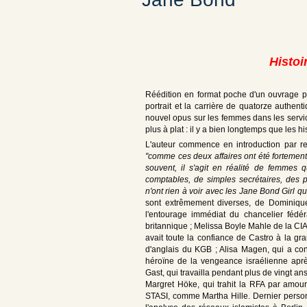
Histoi
Réédition en format poche d'un ouvrage pa
portrait et la carrière de quatorze authe
nouvel opus sur les femmes dans les servi
plus à plat : il y a bien longtemps que le
L'auteur commence en introduction par re
"comme ces deux affaires ont été fortement 
souvent, il s'agit en réalité de femmes 
comptables, de simples secrétaires, des pr
n'ont rien à voir avec les Jane Bond Girl qui 
sont extrêmement diverses, de Dominique
l'entourage immédiat du chancelier fédér
britannique ; Melissa Boyle Mahle de la CI
avait toute la confiance de Castro à la gr
d'anglais du KGB ; Alisa Magen, qui a co
héroïne de la vengeance israélienne après
Gast, qui travailla pendant plus de vingt a
Margret Höke, qui trahit la RFA par amour a
STASI, comme Martha Hille. Dernier person