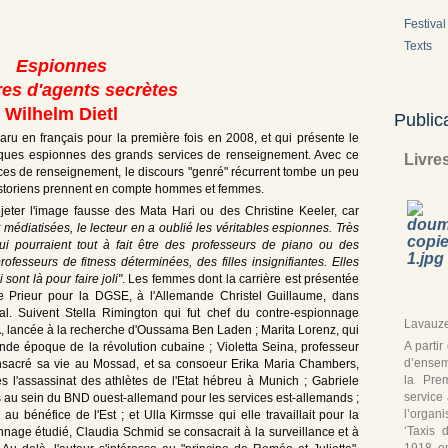
Festival 
Texts
Espionnes
res d'agents secrètes
Wilhelm Dietl
Public
ru en français pour la première fois en 2008, et qui présente le
ntiques espionnes des grands services de renseignement. Avec ce
Livre
ces de renseignement, le discours "genré" récurrent tombe un peu
s historiens prennent en compte hommes et femmes.
jeter l'image fausse des Mata Hari ou des Christine Keeler, car
médiatisées, le lecteur en a oublié les véritables espionnes. Très
qui pourraient tout à fait être des professeurs de piano ou des
ofesseurs de fitness déterminées, des filles insignifiantes. Elles
sont là pour faire joli"
. Les femmes dont la carrière est présentée
 Prieur pour la DGSE, à l'Allemande Christel Guillaume, dans
al. Suivent Stella Rimington qui fut chef du contre-espionnage
Lavauze
A, lancée à la recherche d'Oussama Ben Laden ; Marita Lorenz, qui
A parti
ande époque de la révolution cubaine ; Violetta Seina, professeur
d’ensem
nsacré sa vie au Mossad, et sa consoeur Erika Maria Chambers,
la Pre
 l'assassinat des athlètes de l'Etat hébreu à Munich ; Gabriele
service
ns au sein du BND ouest-allemand pour les services est-allemands ;
l’organ
u bénéfice de l'Est ; et Ulla Kirmsse qui elle travaillait pour la
‘Taxis 
nage étudié, Claudia Schmid se consacrait à la surveillance et à
1918, en