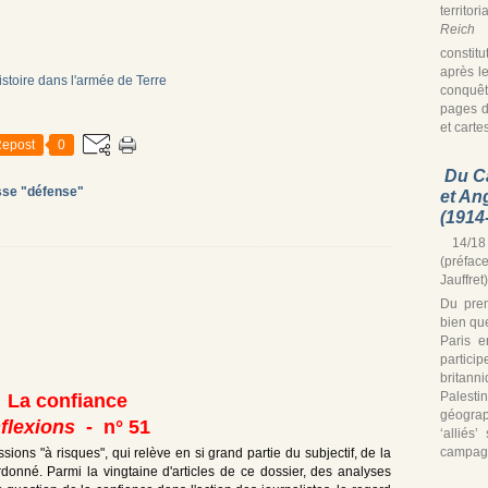
territor
Reich
s
constitu
après le
conquê
pages d
et cartes
epost
0
Du C
sse "défense"
et An
(1914
14/18 
(préfac
Jauffret)
Du prem
bien que
Paris e
partic
britann
Palest
La confiance
géograp
nflexions
- n° 51
‘alliés
campagn
ssions "à risques", qui relève en si grand partie du subjectif, de la
donné. Parmi la vingtaine d'articles de ce dossier, des analyses