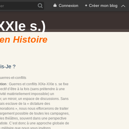
Connexion
+
Créer mon blog
XXIe s.)
 en Histoire
is-Je ?
Guerres-et-conflits
tion
: Guerres et conflits XIXe-XXIe s. se fixe
ectif d’être à la fois (sans prétendre à une
ivité matériellement impossible) un
r, un miroir, un espace de discussions. Sans
ais esclave de la « dictature des
rations », nous nous efforcerons de traiter
 largement possible de toutes les campagnes,
les théâtres, souvent dans une perspective
tiste. C’est donc à une approche globale de
re militaire que nous vous invitons.