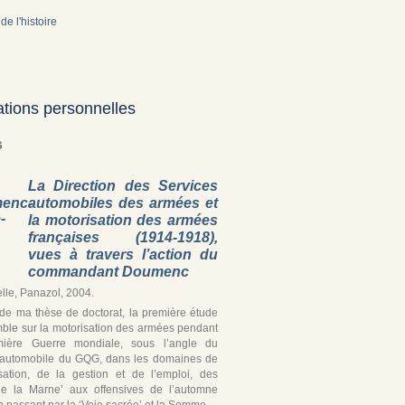
de l'histoire
ations personnelles
s
La Direction des Services
automobiles des armées et
la motorisation des armées
françaises (1914-1918),
vues à travers l’action du
commandant Doumenc
lle, Panazol, 2004.
r de ma thèse de doctorat, la première étude
ble sur la motorisation des armées pendant
mière Guerre mondiale, sous l’angle du
 automobile du GQG, dans les domaines de
isation, de la gestion et de l’emploi, des
de la Marne’ aux offensives de l’automne
 passant par la ‘Voie sacrée’ et la Somme.