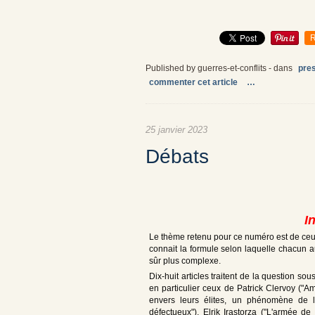
R
Published by guerres-et-conflits
-
dans
pre
commenter cet article
…
25 janvier 2023
Débats
I
Le thème retenu pour ce numéro est de ceux q
connait la formule selon laquelle chacun a
sûr plus complexe.
Dix-huit articles traitent de la question so
en particulier ceux de Patrick Clervoy ("A
envers leurs élites, un phénomène de l
défectueux"), Elrik Irastorza ("L'armée de 