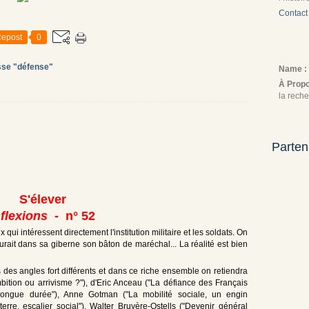
Contact
epost
0
sse "défense"
Name :
À Prop
la reche
Parten
S'élever
nflexions
- n° 52
ui intéressent directement l'institution militaire et les soldats. On
urait dans sa giberne son bâton de maréchal... La réalité est bien
us des angles fort différents et dans ce riche ensemble on retiendra
mbition ou arrivisme ?"), d'Eric Anceau ("La défiance des Français
ongue durée"), Anne Gotman ("La mobilité sociale, un engin
terre, escalier social"), Walter Bruyère-Ostells ("Devenir général