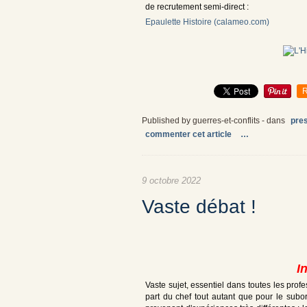
de recrutement semi-direct :
Epaulette Histoire (calameo.com)
R
Published by guerres-et-conflits
-
dans
pre
commenter cet article
…
9 octobre 2022
Vaste débat !
I
Vaste sujet, essentiel dans toutes les profe
part du chef tout autant que pour le subor