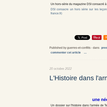
Un hors-série du magazine DSI consacré à l
DSI consacre un hors série sur les leçon
france.fr)
R
Published by guerres-et-conflits
-
dans
pre
commenter cet article
…
20 octobre 2022
L'Histoire dans l'a
une néc
Un dossier sur l'histoire dans l'armée de T