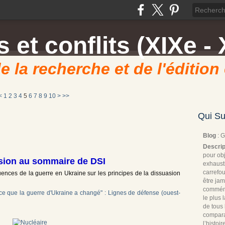
 et conflits (XIXe - 
e la recherche et de l'édition
<
1
2
3
4
5
6
7
8
9
10
>
>>
Qui Su
Blog
: 
Descrip
pour obj
sion au sommaire de DSI
exhaust
carrefou
uences de la guerre en Ukraine sur les principes de la dissuasion
être jam
commémo
ce que la guerre d'Ukraine a changé" : Lignes de défense (ouest-
le plus
de tous 
compara
l’histoi