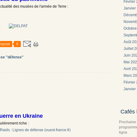
Février
'actualité des musées de l'armée de Terre :
Janvier
Décemb
Novemb
Octobr
Septem
Août 2
epost
0
Juillet 
Juin 2
sse "défense"
Mai 20
Avril 2
Mars 2
Février
Janvier
Cafés 
uerre en Ukraine
Prochaine 
ulièrement riche :
programme 
Raids : Lignes de défense (ouest-france.fr)
ligne.