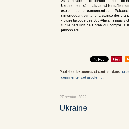
Au sommaire de ce dernier numéro, de nomb
Ukraine bien sûr, mais aussi l'entraînemen
espionnage, le réarmement de la Pologne, et
s'interrogeant sur la renaissance des gran
victoire tactique des Sud-Africains mais vic
sur le bataillon de Corée qui compte, à 
prisonniers.
R
Published by guerres-et-conflits
-
dans
pre
commenter cet article
…
27 octobre 2022
Ukraine