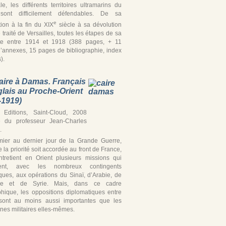
iale, les différents territoires ultramarins du
ont difficilement défendables. De sa
e
tion à la fin du XIX
siècle à sa dévolution
 traité de Versailles, toutes les étapes de sa
te entre 1914 et 1918 (388 pages, + 11
’annexes, 15 pages de bibliographie, index
).
aire à Damas. Français
glais au Proche-Orient
-1919)
Editions, Saint-Cloud, 2008
e du professeur Jean-Charles
.
ier au dernier jour de la Grande Guerre,
 la priorité soit accordée au front de France,
ntretient en Orient plusieurs missions qui
ipent, avec les nombreux contingents
iques, aux opérations du Sinaï, d’Arabie, de
ine et de Syrie. Mais, dans ce cadre
hique, les oppositions diplomatiques entre
’ sont au moins aussi importantes que les
es militaires elles-mêmes.