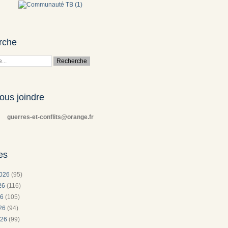
rche
ous joindre
guerres-et-conflits@orange.fr
es
2026
(95)
026
(116)
26
(105)
026
(94)
026
(99)