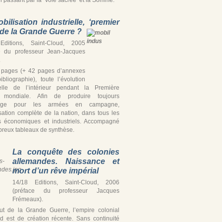
bilisation industrielle, ‘premier
’ de la Grande Guerre ?
Editions, Saint-Cloud, 2005
e du professeur Jean-Jacques
.
 pages (+ 42 pages d’annexes
ibliographie), toute l’évolution
ielle de l’intérieur pendant la Première
 mondiale. Afin de produire toujours
tage pour les armées en campagne,
isation complète de la nation, dans tous les
s économiques et industriels. Accompagné
reux tableaux de synthèse.
La conquête des colonies
allemandes. Naissance et
mort d’un rêve impérial
14/18 Editions, Saint-Cloud, 2006
(préface du professeur Jacques
Frémeaux).
t de la Grande Guerre, l’empire colonial
d est de création récente. Sans continuité