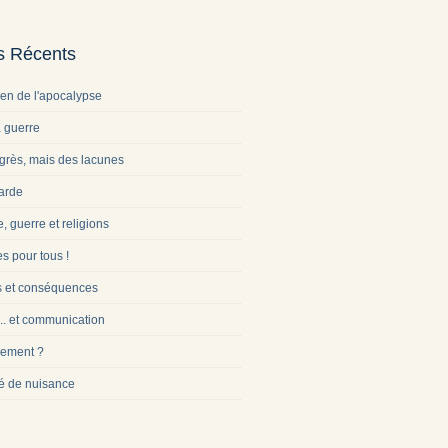
es Récents
ien de l'apocalypse
a guerre
grès, mais des lacunes
arde
e, guerre et religions
s pour tous !
s et conséquences
... et communication
ement ?
é de nuisance