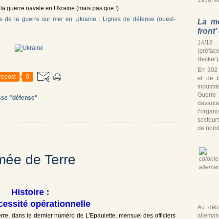
a guerre navale en Ukraine (mais pas que !) :
s de la guerre sur mer en Ukraine : Lignes de défense (ouest-
La mo
front
14/18 
(préfac
Becker)
En 302
epost
0
et de b
industr
Guerre
sse "défense"
davan
l’organ
secteur
de nomb
rmée de Terre
Histoire :
essité opérationnelle
Au débu
alleman
erre, dans le dernier numéro de L'Epaulette, mensuel des officiers