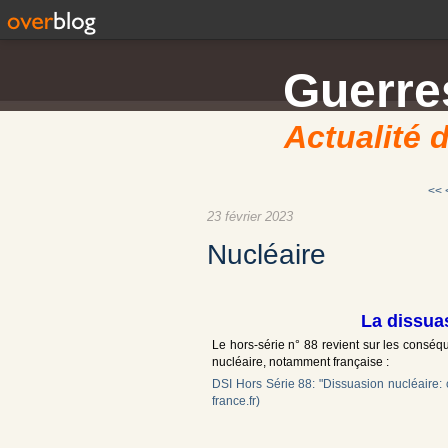
Guerres
Actualité d
<<
23 février 2023
Nucléaire
La dissua
Le hors-série n° 88 revient sur les conséq
nucléaire, notamment française :
DSI Hors Série 88: "Dissuasion nucléaire: 
france.fr)