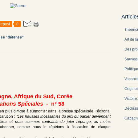
Articl
epost
0
Théoric
sse "défense"
Art de l
Des pro
Sauveg
Politiqu
Vacance
Origine
ogne, Afrique du Sud, Corée
Victoire
tions Spéciales
- n° 58
Déclass
 plus difficile à surmonter dans la presse spécialisée, l'éditorial
parution :
"Les hausses incessantes du prix du papier deviennent
Capacit
ôtres et nous sommes contraints de jeter l'éponge, au moins
s'abonner, comme nous le répétons à l'occasion de chaque