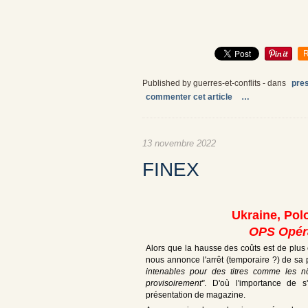
R
Published by guerres-et-conflits
-
dans
pre
commenter cet article
…
13 novembre 2022
FINEX
Ukraine, Pol
OPS Opéra
Alors que la hausse des coûts est de plus en
nous annonce l'arrêt (temporaire ?) de sa 
intenables pour des titres comme les n
provisoirement"
. D'où l'importance de 
présentation de magazine.