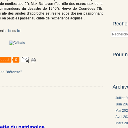
 de méritocratie ?"), Max Schiavon ("Le rôle des maréchaux de la
ommandeurs du désastre de 1940"), Hervé de Courrèges ("Ils
versité des angles d'approche est réelle et ce dossier passionnant
i on peut les passer au crible de l'expérience acquise...
Reche
nts :
ici
ou
ici
.
Pour n
epost
0
sse "défense"
Archiv
Juillet 
Juin 2
Mai 20
Avril 2
Mars 2
ette du patrimoine