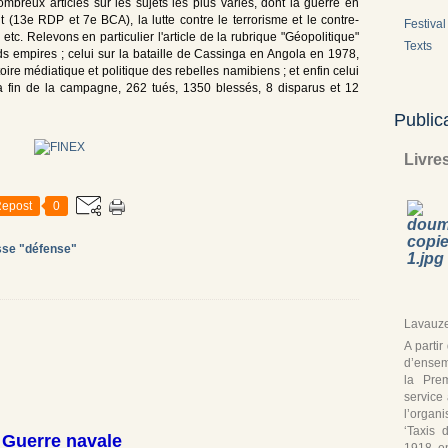
reux articles sur les sujets les plus variés, dont la guerre en
t (13e RDP et 7e BCA), la lutte contre le terrorisme et le contre-
Festival 
c. Relevons en particulier l'article de la rubrique "Géopolitique"
Texts
ds empires ; celui sur la bataille de Cassinga en Angola en 1978,
toire médiatique et politique des rebelles namibiens ; et enfin celui
la fin de la campagne, 262 tués, 1350 blessés, 8 disparus et 12
Public
Livre
epost
0
sse "défense"
Lavauze
A parti
d’ensem
la Pre
service
l’organ
‘Taxis 
Guerre navale
1918, en