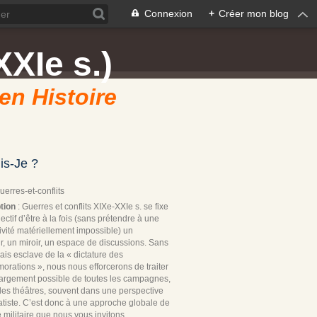
Connexion
+
Créer mon blog
XXIe s.)
 en Histoire
is-Je ?
Guerres-et-conflits
tion
: Guerres et conflits XIXe-XXIe s. se fixe
ectif d’être à la fois (sans prétendre à une
ivité matériellement impossible) un
r, un miroir, un espace de discussions. Sans
ais esclave de la « dictature des
rations », nous nous efforcerons de traiter
 largement possible de toutes les campagnes,
les théâtres, souvent dans une perspective
tiste. C’est donc à une approche globale de
re militaire que nous vous invitons.