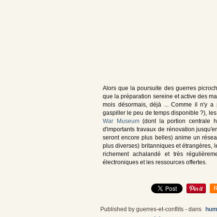
Alors que la poursuite des guerres picroch
que la préparation sereine et active des m
mois désormais, déjà ... Comme il n'y a p
gaspiller le peu de temps disponible ?), le
War Museum
(dont la portion centrale h
d'importants travaux de rénovation jusqu'e
seront encore plus belles) anime un résea
plus diverses) britanniques et étrangères, 
richement achalandé et très régulièreme
électroniques et les ressources offertes.
R
Published by guerres-et-conflits
-
dans
hum