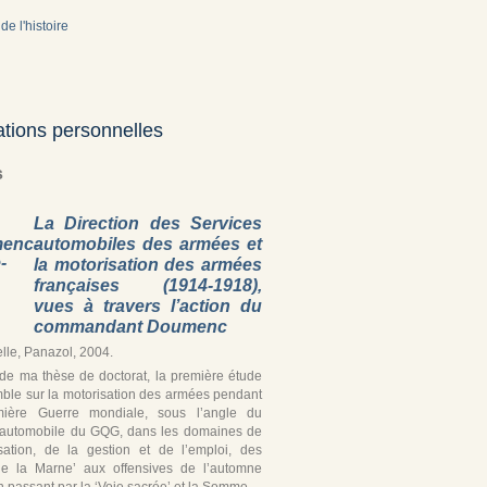
de l'histoire
ations personnelles
s
La Direction des Services
automobiles des armées et
la motorisation des armées
françaises (1914-1918),
vues à travers l’action du
commandant Doumenc
lle, Panazol, 2004.
r de ma thèse de doctorat, la première étude
ble sur la motorisation des armées pendant
mière Guerre mondiale, sous l’angle du
 automobile du GQG, dans les domaines de
isation, de la gestion et de l’emploi, des
de la Marne’ aux offensives de l’automne
 passant par la ‘Voie sacrée’ et la Somme.