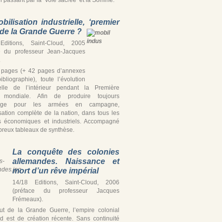
bilisation industrielle, ‘premier
’ de la Grande Guerre ?
Editions, Saint-Cloud, 2005
e du professeur Jean-Jacques
.
 pages (+ 42 pages d’annexes
ibliographie), toute l’évolution
ielle de l’intérieur pendant la Première
 mondiale. Afin de produire toujours
tage pour les armées en campagne,
isation complète de la nation, dans tous les
s économiques et industriels. Accompagné
reux tableaux de synthèse.
La conquête des colonies
allemandes. Naissance et
mort d’un rêve impérial
14/18 Editions, Saint-Cloud, 2006
(préface du professeur Jacques
Frémeaux).
t de la Grande Guerre, l’empire colonial
d est de création récente. Sans continuité