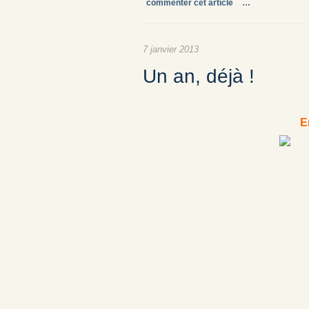
commenter cet article
…
7 janvier 2013
Un an, déjà !
E