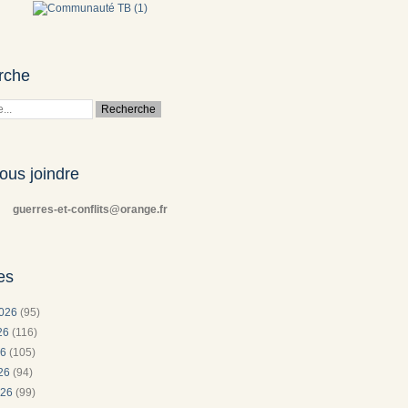
rche
ous joindre
guerres-et-conflits@orange.fr
es
2026
(95)
026
(116)
26
(105)
026
(94)
026
(99)