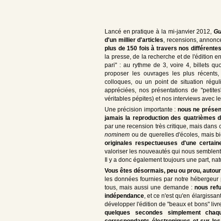
Lancé en pratique à la mi-janvier 2012,
Gu
d'un millier d'articles
, recensions, annonce
plus de 150 fois à travers nos différente
la presse, de la recherche et de l'édition en 
pari" : au rythme de 3, voire 4, billets 
proposer les ouvrages les plus récents, 
colloques, ou un point de situation régu
appréciées, nos présentations de "petites
véritables pépites) et nos interviews avec l
Une précision importante :
nous ne présen
jamais la reproduction des quatrièmes 
par une recension très critique, mais dans ce
nominem
ou de querelles d'écoles, mais bi
originales respectueuses d'une certain
valoriser les nouveautés qui nous semblent
Il y a donc également toujours une part, nat
Vous êtes désormais, peu ou prou, autour
les données fournies par notre hébergeur pe
tous, mais aussi une demande :
nous refu
indépendance
, et ce n'est qu'en élargissa
développer l'édition de "beaux et bons" livre
quelques secondes simplement chaqu
correspondants électroniques et sur les