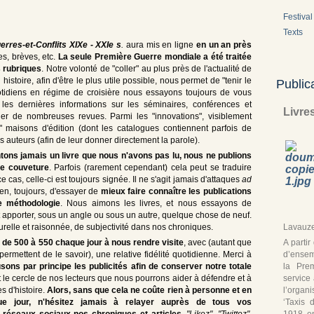
Festival 
Texts
erres-et-Conflits XIXe - XXIe s
.
aura mis en ligne
en un an près
s, brèves, etc.
La seule Première Guerre mondiale a été traitée
s rubriques
. Notre volonté de "coller" au plus près de l'actualité de
histoire, afin d'être le plus utile possible, nous permet de "tenir le
Public
quotidiens en régime de croisière nous essayons toujours de vous
les dernières informations sur les séminaires, conférences et
Livre
lier de nombreuses revues. Parmi les "innovations", visiblement
" maisons d'édition (dont les catalogues contiennent parfois de
es auteurs (afin de leur donner directement la parole).
tons jamais un livre que nous n'avons pas lu, nous ne publions
de couveture
. Parfois (rarement cependant) cela peut se traduire
 cas, celle-ci est toujours signée. Il ne s'agit jamais d'attaques
ad
en, toujours, d'essayer de
mieux faire connaître les publications
e méthodologie
. Nous aimons les livres, et nous essayons de
 apporter, sous un angle ou sous un autre, quelque chose de neuf.
Lavauze
urelle et raisonnée, de subjectivité dans nos chroniques.
A parti
 de 500 à 550 chaque jour à nous rendre visite
, avec (autant que
d’ensem
rmettent de le savoir), une relative fidélité quotidienne. Merci à
la Pre
sons par principe les publicités afin de conserver notre totale
service
nt le cercle de nos lecteurs que nous pourrons aider à défendre et à
l’organ
s d'histoire.
Alors, sans que cela ne coûte rien à personne et en
‘Taxis 
e jour, n'hésitez jamais à relayer auprès de tous vos
1918, en
 réseaux sociaux nos chroniques et articles
.
"Likez"
,
"Twittez"
,