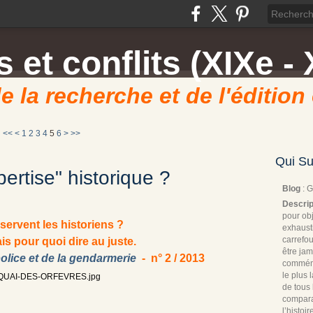
 et conflits (XIXe - 
e la recherche et de l'édition
<<
<
1
2
3
4
5
6
>
>>
Qui Su
pertise" historique ?
Blog
: 
Descrip
pour obj
servent les historiens ?
exhaust
carrefou
ais pour quoi dire au juste.
être jam
police et de la gendarmerie
- n° 2 / 2013
commémo
le plus
de tous 
compara
l’histoi