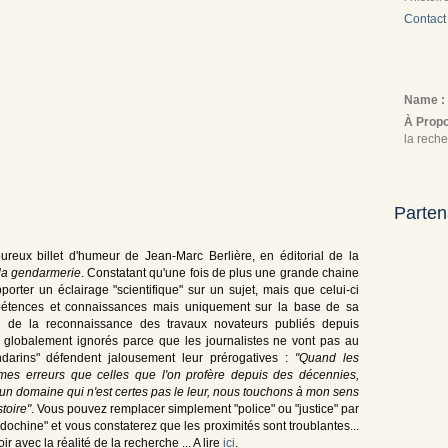
Contact
Name :
À Prop
la reche
Parten
ureux billet d'humeur de Jean-Marc Berlière, en éditorial de la
 la gendarmerie
. Constatant qu'une fois de plus une grande chaine
orter un éclairage "scientifique" sur un sujet, mais que celui-ci
mpétences et connaissances mais uniquement sur la base de sa
on de la reconnaissance des travaux novateurs publiés depuis
 globalement ignorés parce que les journalistes ne vont pas au
arins" défendent jalousement leur prérogatives :
"Quand les
êmes erreurs que celles que l'on profère depuis des décennies,
s un domaine qui n'est certes pas le leur, nous touchons à mon sens
toire"
. Vous pouvez remplacer simplement "police" ou "justice" par
ochine" et vous constaterez que les proximités sont troublantes...
 avec la réalité de la recherche ... A lire
ici
.