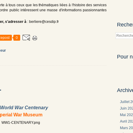
rte à tous ceux que les thématiques liées à l'histoire des services
l'ordre public intéressent une masse d'informations passionnantes
er, s'adresser à
: berliere@cesdip.fr
Reche
epost
0
eur
Pour n
.
Archiv
Juillet 
t World War Centenary
Juin 2
perial War Museum
Mai 20
Avril 2
Mars 2