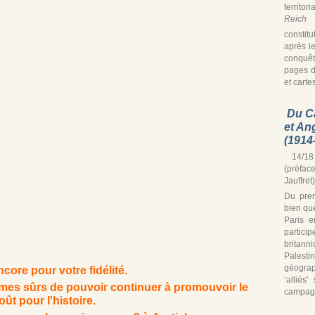
territor
Reich
s
constitu
après le
conquê
pages d
et cartes
Du C
et An
(1914
14/18 
(préfac
Jauffret)
Du prem
bien que
Paris e
partic
britann
Palest
géograp
core pour votre fidélité.
‘alliés
es sûrs de pouvoir continuer à promouvoir le
campagn
oût pour l'histoire.