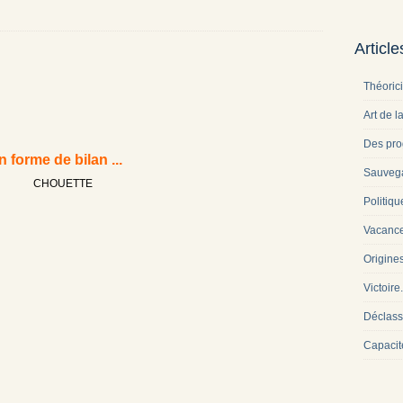
Articl
Théoric
Art de l
Des pro
n forme de bilan ...
Sauveg
Politiqu
Vacance
Origine
Victoire
Déclass
Capacit