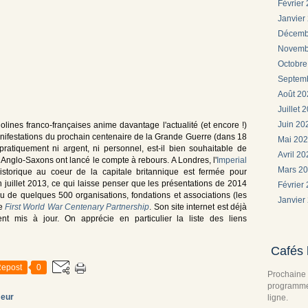
Février
Janvier
Décemb
Novemb
Octobr
Septem
Août 2
Juillet 
Juin 2
olines franco-françaises anime davantage l'actualité (et encore !)
anifestations du prochain centenaire de la Grande Guerre (dans 18
Mai 20
ratiquement ni argent, ni personnel, est-il bien souhaitable de
Avril 2
s Anglo-Saxons ont lancé le compte à rebours. A Londres, l'
Imperial
Mars 2
istorique au coeur de la capitale britannique est fermée pour
n juillet 2013, ce qui laisse penser que les présentations de 2014
Février
u de quelques 500 organisations, fondations et associations (les
Janvier
le
First World War Centenary Partnership
. Son site internet est déjà
nt mis à jour. On apprécie en particulier la liste des liens
Cafés 
epost
0
Prochaine 
programme 
eur
ligne.