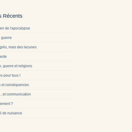
es Récents
ien de l'apocalypse
a guerre
grès, mais des lacunes
arde
e, guerre et religions
s pour tous !
s et conséquences
... et communication
ement ?
é de nuisance