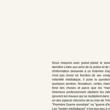
Nous relayons avec grand plaisir le savo
dernière
Lettre aux amis de la police et de
d'information demande à un historien d'app
n'est pas choisi en fonction de ses co
notoriété médiatique, il pose la questi
quelques années. Novateurs, certes, mais
fond des choses et parce que les "mand
historiens professionnels répètent les m
ignorent les travaux qui se multiplient dan
un des aspects méconnu de la crise de l'His
"Première Guerre mondiale" ou "guerre d'Ind
Les "modes médiatiques" n'ont que peu à voir