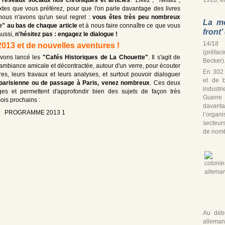
textes que vous préférez, pour que l'on parle davantage des livres
, nous n'avons qu'un seul regret :
vous êtes très peu nombreux
La mo
e" au bas de chaque article
et à nous faire connaître ce que vous
front
aussi,
n'hésitez pas : engagez le dialogue !
14/18 
2013 et de nouvelles aventures !
(préfac
avons lancé les
"Cafés Historiques de La Chouette"
. Il s'agit de
Becker)
ambiance amicale et décontractée, autour d'un verre, pour écouter
En 302
res, leurs travaux et leurs analyses, et surtout pouvoir dialoguer
et de b
 parisienne ou de passage à Paris, venez nombreux
. Ces deux
industr
es et permettent d'approfondir bien des sujets de façon très
Guerre
ois prochains :
davan
l’organ
secteur
de nomb
Au débu
alleman