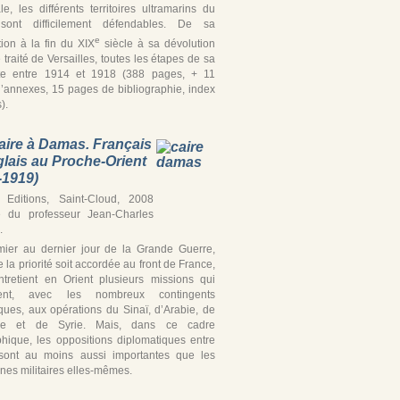
iale, les différents territoires ultramarins du
ont difficilement défendables. De sa
e
tion à la fin du XIX
siècle à sa dévolution
 traité de Versailles, toutes les étapes de sa
te entre 1914 et 1918 (388 pages, + 11
’annexes, 15 pages de bibliographie, index
).
aire à Damas. Français
glais au Proche-Orient
-1919)
Editions, Saint-Cloud, 2008
e du professeur Jean-Charles
.
ier au dernier jour de la Grande Guerre,
 la priorité soit accordée au front de France,
ntretient en Orient plusieurs missions qui
ipent, avec les nombreux contingents
iques, aux opérations du Sinaï, d’Arabie, de
ine et de Syrie. Mais, dans ce cadre
hique, les oppositions diplomatiques entre
’ sont au moins aussi importantes que les
es militaires elles-mêmes.