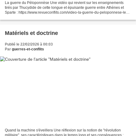
La guerre du Péloponnèse Une vidéo qui revient sur les enseignements
tirés par Thucydide de cette longue et épuisante guerre entre Athènes et
Sparte : https://www.revueconflits.com/video-la-guerre-du-peloponnese-les-
fondements-de-la-geopolitique/?utm...
Matériels et doctrine
Publié le 22/02/2026 à 00:03
Par
guerres-et-conflits
Quand la machine s'éveillera Une réflexion sur la notion de "révolution
militaire", ses caractéristiques dans le temps long et ses conséquences :