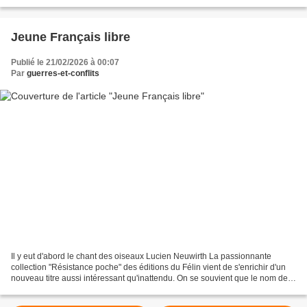
raid-aerien-francais-sur...
Jeune Français libre
Publié le 21/02/2026 à 00:07
Par
guerres-et-conflits
Il y eut d'abord le chant des oiseaux Lucien Neuwirth La passionnante
collection "Résistance poche" des éditions du Félin vient de s'enrichir d'un
nouveau titre aussi intéressant qu'inattendu. On se souvient que le nom de
Lucien Neuwirth reste associé...