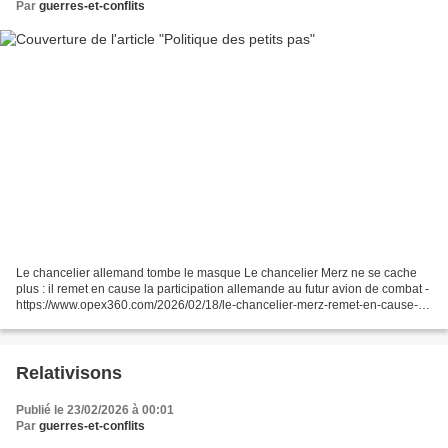
Par
guerres-et-conflits
Le chancelier allemand tombe le masque Le chancelier Merz ne se cache
plus : il remet en cause la participation allemande au futur avion de combat -
https://www.opex360.com/2026/02/18/le-chancelier-merz-remet-en-cause-la-
participation-de-lallemagne-au-projet-de-systeme-de-combat-aerien-du-
futur/...
Relativisons
Publié le 23/02/2026 à 00:01
Par
guerres-et-conflits