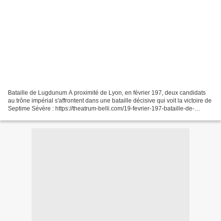
Bataille de Lugdunum A proximité de Lyon, en février 197, deux candidats
au trône impérial s'affrontent dans une bataille décisive qui voit la victoire de
Septime Sévère : https://theatrum-belli.com/19-fevrier-197-bataille-de-
lugdunum-lyon/