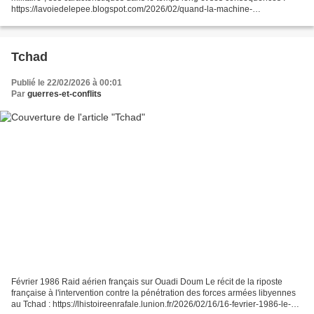
https://lavoiedelepee.blogspot.com/2026/02/quand-la-machine-
seveillera.html
Tchad
Publié le 22/02/2026 à 00:01
Par
guerres-et-conflits
Février 1986 Raid aérien français sur Ouadi Doum Le récit de la riposte
française à l'intervention contre la pénétration des forces armées libyennes
au Tchad : https://lhistoireenrafale.lunion.fr/2026/02/16/16-fevrier-1986-le-