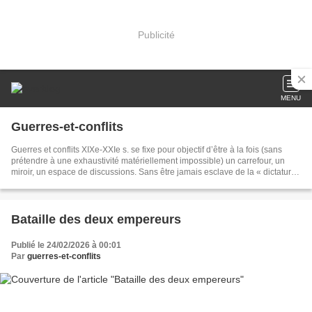
Publicité
MENU
Guerres-et-conflits
Guerres et conflits XIXe-XXIe s. se fixe pour objectif d’être à la fois (sans
prétendre à une exhaustivité matériellement impossible) un carrefour, un
miroir, un espace de discussions. Sans être jamais esclave de la « dictature
des commémorations », nous nous efforcerons de traiter le plus largement
possible de toutes les campagnes, de tous les théâtres, souvent dans une
perspective comparatiste. C’est donc à une approche globale de l’histoire
militaire que nous vous invitons.
Bataille des deux empereurs
Publié le 24/02/2026 à 00:01
Par
guerres-et-conflits