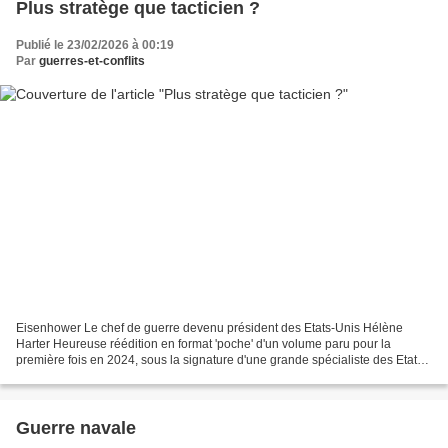
Plus stratège que tacticien ?
Publié le 23/02/2026 à 00:19
Par
guerres-et-conflits
Eisenhower Le chef de guerre devenu président des Etats-Unis Hélène
Harter Heureuse réédition en format 'poche' d'un volume paru pour la
première fois en 2024, sous la signature d'une grande spécialiste des Etats-
Unis au XXe s., auxquels elle a déjà consacré...
Guerre navale