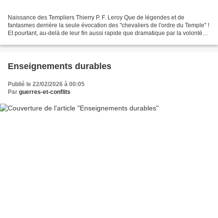
Naissance des Templiers Thierry P. F. Leroy Que de légendes et de
fantasmes derrière la seule évocation des "chevaliers de l'ordre du Temple" !
Et pourtant, au-delà de leur fin aussi rapide que dramatique par la volonté
du roi de France, les Templiers...
Enseignements durables
Publié le 22/02/2026 à 00:05
Par
guerres-et-conflits