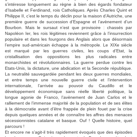
s’intéresse longuement au règne à bien des égards fondateur
d’Isabelle et Ferdinand, rois Catholiques. Après Charles Quint et
Philippe II, c’est le temps du déclin pour la maison d’Autriche, une
première guerre de succession d’Espagne et l’avènement d’un
Bourbon. Mais le sursaut n’est que provisoire : chassés par
Napoléon Ier, les rois légitimes reviennent grâce à l’insurrection
populaire et dans les fourgons des Anglais alors que désormais
l’empire sud-américain échappe à la métropole. Le XIXe siècle
est marqué par les guerres civiles, les coups d’Etat, la
cristallisation des oppositions les plus radicales entre
monarchistes et révolutionnaires. La guerre perdue contre les
Etats-Unis, la dictature, une abdication et la Seconde république.
La neutralité sauvegardée pendant les deux guerres mondiales,
et entre temps une nouvelle guerre civile et l’intervention
internationale, l’arrivée au pouvoir du Caudillo et le
développement économique sans réelle liberté politique, la
longue agonie de Franco, l’avènement de Juan Carlos et le
ralliement de l’immense majorité de la population et de ses élites
à la démocratie avant d’être frappée de plein fouet par la crise
depuis quelques années et de connaître les affres des menaces
sécessionnistes catalane et basque. Ouf ! Quelle histoire, quel
parcours !
Et encore ne s’agit-il très rapidement évoqués que des épisodes