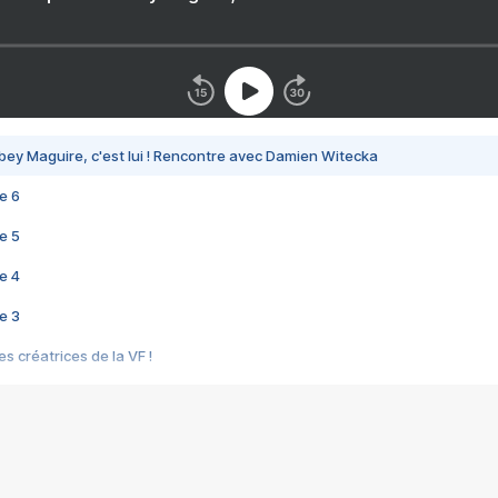
bey Maguire, c'est lui ! Rencontre avec Damien Witecka
e 6
e 5
e 4
e 3
s créatrices de la VF !
e 2
e 1
e Mektoub My Love arrive enfin ! Rencontre avec Shaïn Boumedine et Sal