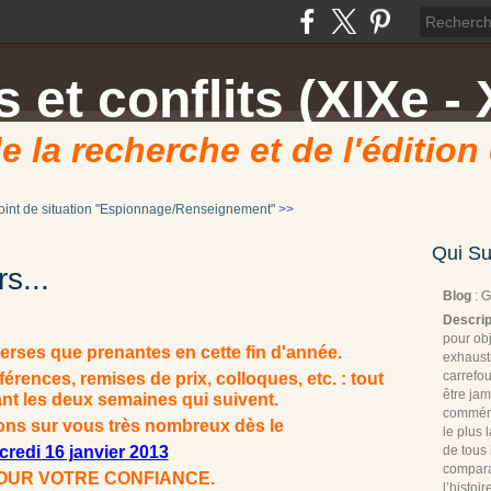
 et conflits (XIXe - 
e la recherche et de l'édition
oint de situation "Espionnage/Renseignement" >>
Qui Su
s...
Blog
: 
Descrip
pour obj
verses que prenantes en cette fin d'année.
exhaust
carrefou
rences, remises de prix, colloques, etc. : tout
être jam
nt les deux semaines qui suivent.
commémo
ns sur vous très nombreux dès le
le plus
de tous 
credi 16 janvier 2013
compara
OUR VOTRE CONFIANCE.
l’histoi