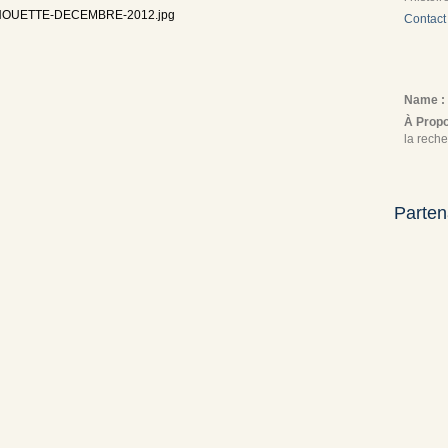
Contact
Name :
À Prop
la reche
Parten