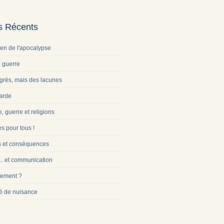
es Récents
ien de l'apocalypse
a guerre
grès, mais des lacunes
arde
e, guerre et religions
s pour tous !
s et conséquences
... et communication
ement ?
é de nuisance