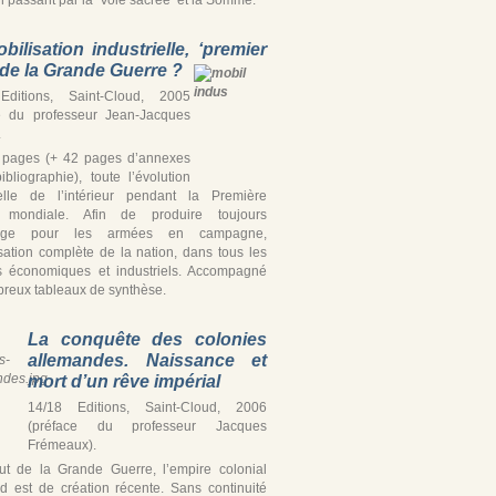
bilisation industrielle, ‘premier
’ de la Grande Guerre ?
Editions, Saint-Cloud, 2005
e du professeur Jean-Jacques
.
 pages (+ 42 pages d’annexes
ibliographie), toute l’évolution
ielle de l’intérieur pendant la Première
 mondiale. Afin de produire toujours
tage pour les armées en campagne,
isation complète de la nation, dans tous les
s économiques et industriels. Accompagné
reux tableaux de synthèse.
La conquête des colonies
allemandes. Naissance et
mort d’un rêve impérial
14/18 Editions, Saint-Cloud, 2006
(préface du professeur Jacques
Frémeaux).
t de la Grande Guerre, l’empire colonial
d est de création récente. Sans continuité