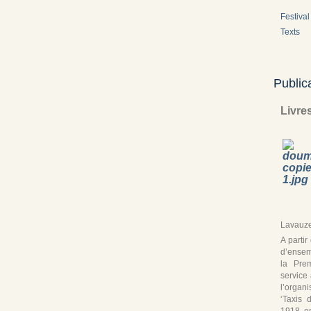
Festival 
Texts
Public
Livre
Lavauze
A parti
d’ensem
la Pre
service
l’organ
‘Taxis 
1918, en