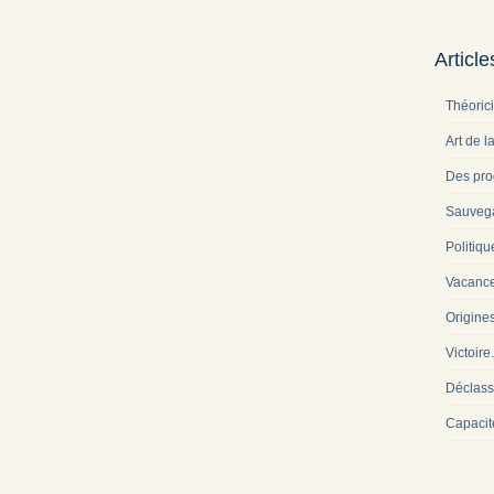
Articl
Théoric
Art de l
Des pro
Sauveg
Politiqu
Vacance
Origine
Victoire
Déclass
Capacit