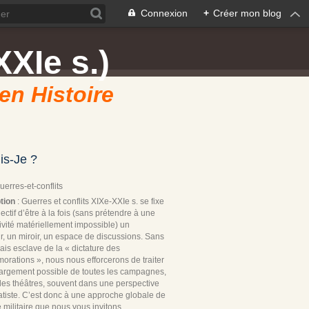
Connexion
+
Créer mon blog
XXIe s.)
 en Histoire
is-Je ?
Guerres-et-conflits
tion
: Guerres et conflits XIXe-XXIe s. se fixe
ectif d’être à la fois (sans prétendre à une
ivité matériellement impossible) un
r, un miroir, un espace de discussions. Sans
ais esclave de la « dictature des
rations », nous nous efforcerons de traiter
 largement possible de toutes les campagnes,
les théâtres, souvent dans une perspective
tiste. C’est donc à une approche globale de
re militaire que nous vous invitons.