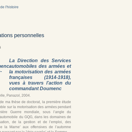
de l'histoire
ations personnelles
s
La Direction des Services
automobiles des armées et
la motorisation des armées
françaises (1914-1918),
vues à travers l’action du
commandant Doumenc
lle, Panazol, 2004.
r de ma thèse de doctorat, la première étude
ble sur la motorisation des armées pendant
mière Guerre mondiale, sous l’angle du
 automobile du GQG, dans les domaines de
isation, de la gestion et de l’emploi, des
de la Marne’ aux offensives de l’automne
 passant par la ‘Voie sacrée’ et la Somme.