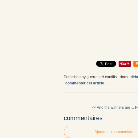
R
Published by guerres-et-conflits
-
dans
déba
commenter cet article
…
<< And the winners are ...
P
commentaires
Ajouter un commentaire