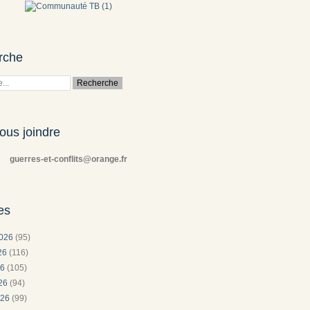
rche
ous joindre
guerres-et-conflits@orange.fr
es
2026
(95)
026
(116)
26
(105)
026
(94)
026
(99)