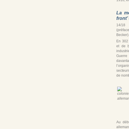
La mo
front
14/18 
(préfac
Becker)
En 302
et de b
industr
Guerre
davan
l’organ
secteur
de nomb
Au débu
alleman