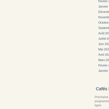
Février
Janvier
Décemb
Novemb
Octobr
Septem
Août 2
Juillet 
Juin 2
Mai 20
Avril 2
Mars 2
Février
Janvier
Cafés 
Prochaine 
programme 
ligne.