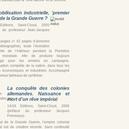
bilisation industrielle, ‘premier
’ de la Grande Guerre ?
Editions, Saint-Cloud, 2005
e du professeur Jean-Jacques
.
 pages (+ 42 pages d’annexes
ibliographie), toute l’évolution
ielle de l’intérieur pendant la Première
 mondiale. Afin de produire toujours
tage pour les armées en campagne,
isation complète de la nation, dans tous les
s économiques et industriels. Accompagné
reux tableaux de synthèse.
La conquête des colonies
allemandes. Naissance et
mort d’un rêve impérial
14/18 Editions, Saint-Cloud, 2006
(préface du professeur Jacques
Frémeaux).
t de la Grande Guerre, l’empire colonial
d est de création récente. Sans continuité