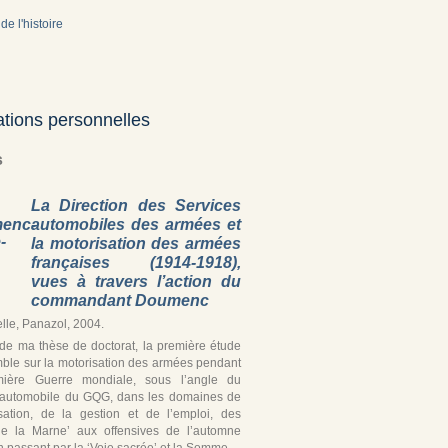
de l'histoire
ations personnelles
s
La Direction des Services
automobiles des armées et
la motorisation des armées
françaises (1914-1918),
vues à travers l’action du
commandant Doumenc
lle, Panazol, 2004.
r de ma thèse de doctorat, la première étude
ble sur la motorisation des armées pendant
mière Guerre mondiale, sous l’angle du
 automobile du GQG, dans les domaines de
isation, de la gestion et de l’emploi, des
de la Marne’ aux offensives de l’automne
 passant par la ‘Voie sacrée’ et la Somme.