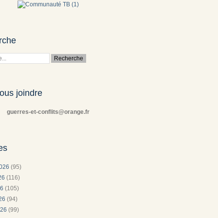
rche
ous joindre
guerres-et-conflits@orange.fr
es
2026
(95)
026
(116)
26
(105)
026
(94)
026
(99)