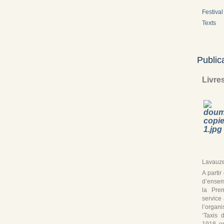
Festival 
Texts
Public
Livre
Lavauze
A parti
d’ensem
la Pre
service
l’organ
‘Taxis 
1918, en