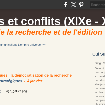
 et conflits (XIXe - 
e la recherche et de l'édition
ommunications
L'empire universel >>
Qui Su
Blog
: 
Descrip
pour obj
ques : la démocratisation de la recherche
exhaust
carrefou
stratégiques
- 4 janvier
être jam
commémo
le plus
de tous 
compara
l’histoi