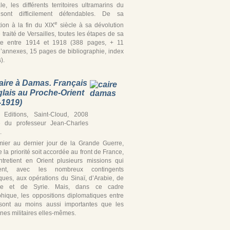
iale, les différents territoires ultramarins du
ont difficilement défendables. De sa
e
tion à la fin du XIX
siècle à sa dévolution
 traité de Versailles, toutes les étapes de sa
te entre 1914 et 1918 (388 pages, + 11
’annexes, 15 pages de bibliographie, index
).
aire à Damas. Français
glais au Proche-Orient
-1919)
Editions, Saint-Cloud, 2008
e du professeur Jean-Charles
.
ier au dernier jour de la Grande Guerre,
 la priorité soit accordée au front de France,
ntretient en Orient plusieurs missions qui
ipent, avec les nombreux contingents
iques, aux opérations du Sinaï, d’Arabie, de
ine et de Syrie. Mais, dans ce cadre
hique, les oppositions diplomatiques entre
’ sont au moins aussi importantes que les
es militaires elles-mêmes.