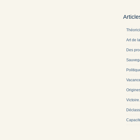
Articl
Théoric
Art de l
Des pro
Sauveg
Politiqu
Vacance
Origine
Victoire
Déclass
Capacit