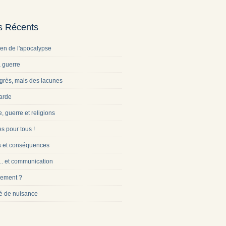
es Récents
ien de l'apocalypse
a guerre
grès, mais des lacunes
arde
e, guerre et religions
s pour tous !
s et conséquences
... et communication
ement ?
é de nuisance