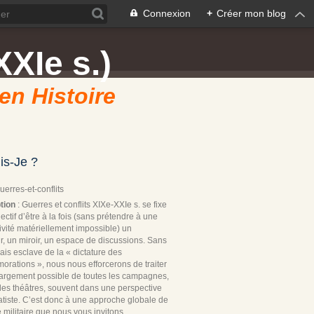
Connexion
+
Créer mon blog
XXIe s.)
 en Histoire
is-Je ?
Guerres-et-conflits
tion
: Guerres et conflits XIXe-XXIe s. se fixe
ectif d’être à la fois (sans prétendre à une
ivité matériellement impossible) un
r, un miroir, un espace de discussions. Sans
ais esclave de la « dictature des
rations », nous nous efforcerons de traiter
 largement possible de toutes les campagnes,
les théâtres, souvent dans une perspective
tiste. C’est donc à une approche globale de
re militaire que nous vous invitons.