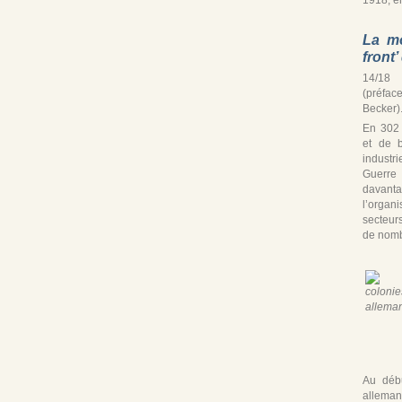
La mo
front
14/18 
(préfac
Becker)
En 302
et de b
industr
Guerre
davan
l’organ
secteur
de nomb
Au débu
alleman