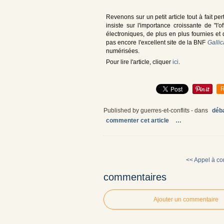
Revenons sur un petit article tout à fait pe
insiste sur l'importance croissante de "l
électroniques, de plus en plus fournies et
pas encore l'excellent site de la BNF
Gallic
numérisées.
Pour lire l'article, cliquer
ici
.
R
Published by guerres-et-conflits
-
dans
déba
commenter cet article
…
<< Appel à c
commentaires
Ajouter un commentaire