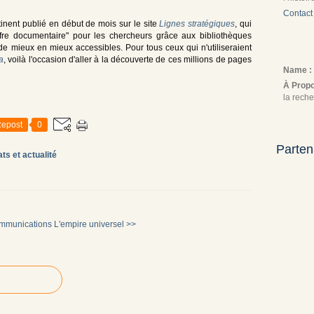
Contact
rtinent publié en début de mois sur le site
Lignes stratégiques
, qui
'offre documentaire" pour les chercheurs grâce aux bibliothèques
 de mieux en mieux accessibles. Pour tous ceux qui n'utiliseraient
a
, voilà l'occasion d'aller à la découverte de ces millions de pages
Name :
À Prop
la reche
epost
0
Parten
ts et actualité
ommunications
L'empire universel >>