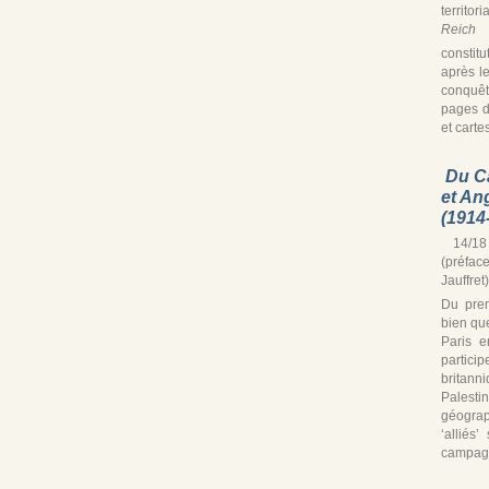
territor
Reich
s
constitu
après le
conquê
pages d
et cartes
Du C
et An
(1914
14/18 
(préfac
Jauffret)
Du prem
bien que
Paris e
partic
britann
Palest
géograp
‘alliés
campagn