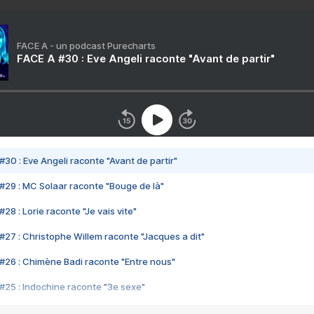
FACE A - un podcast Purecharts
FACE A #30 : Eve Angeli raconte "Avant de partir"
#30 : Eve Angeli raconte "Avant de partir"
#29 : MC Solaar raconte "Bouge de là"
28 : Lorie raconte "Je vais vite"
#27 : Christophe Willem raconte "Jacques a dit"
#26 : Chimène Badi raconte "Entre nous"
#25 : Indochine raconte "3e sexe"
#24 : Zaho raconte "C'est chelou"