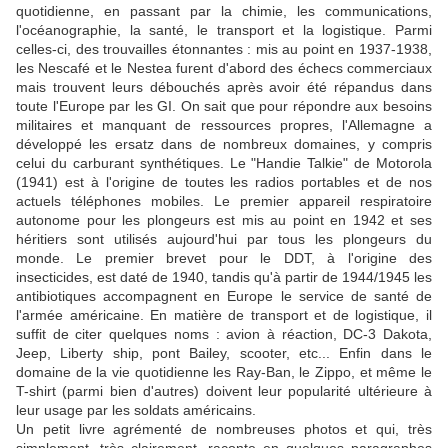
quotidienne, en passant par la chimie, les communications,
l'océanographie, la santé, le transport et la logistique. Parmi
celles-ci, des trouvailles étonnantes : mis au point en 1937-1938,
les Nescafé et le Nestea furent d'abord des échecs commerciaux
mais trouvent leurs débouchés après avoir été répandus dans
toute l'Europe par les GI. On sait que pour répondre aux besoins
militaires et manquant de ressources propres, l'Allemagne a
développé les ersatz dans de nombreux domaines, y compris
celui du carburant synthétiques. Le "Handie Talkie" de Motorola
(1941) est à l'origine de toutes les radios portables et de nos
actuels téléphones mobiles. Le premier appareil respiratoire
autonome pour les plongeurs est mis au point en 1942 et ses
héritiers sont utilisés aujourd'hui par tous les plongeurs du
monde. Le premier brevet pour le DDT, à l'origine des
insecticides, est daté de 1940, tandis qu'à partir de 1944/1945 les
antibiotiques accompagnent en Europe le service de santé de
l'armée américaine. En matière de transport et de logistique, il
suffit de citer quelques noms : avion à réaction, DC-3 Dakota,
Jeep, Liberty ship, pont Bailey, scooter, etc... Enfin dans le
domaine de la vie quotidienne les Ray-Ban, le Zippo, et même le
T-shirt (parmi bien d'autres) doivent leur popularité ultérieure à
leur usage par les soldats américains.
Un petit livre agrémenté de nombreuses photos et qui, très