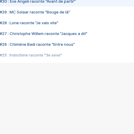
#30 : Eve Angeli raconte "Avant de partir"
#29 : MC Solaar raconte "Bouge de là"
28 : Lorie raconte "Je vais vite"
#27 : Christophe Willem raconte "Jacques a dit"
#26 : Chimène Badi raconte "Entre nous"
#25 : Indochine raconte "3e sexe"
#24 : Zaho raconte "C'est chelou"
#23 : Patrick Bruel raconte "Au café des délices"
#22 : Kyo raconte "Le chemin"
#21 : Nolwenn Leroy raconte "Cassé"
#20 : Patrick Hernandez raconte "Born to be alive"
#19 : Lorie raconte "Près de moi"
#18 : Michael Jones raconte "A nos actes manqués" (avec Jean-Jacque