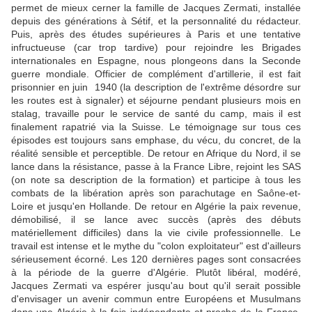
permet de mieux cerner la famille de Jacques Zermati, installée
depuis des générations à Sétif, et la personnalité du rédacteur.
Puis, après des études supérieures à Paris et une tentative
infructueuse (car trop tardive) pour rejoindre les Brigades
internationales en Espagne, nous plongeons dans la Seconde
guerre mondiale. Officier de complément d'artillerie, il est fait
prisonnier en juin 1940 (la description de l'extrême désordre sur
les routes est à signaler) et séjourne pendant plusieurs mois en
stalag, travaille pour le service de santé du camp, mais il est
finalement rapatrié via la Suisse. Le témoignage sur tous ces
épisodes est toujours sans emphase, du vécu, du concret, de la
réalité sensible et perceptible. De retour en Afrique du Nord, il se
lance dans la résistance, passe à la France Libre, rejoint les SAS
(on note sa description de la formation) et participe à tous les
combats de la libération après son parachutage en Saône-et-
Loire et jusqu'en Hollande. De retour en Algérie la paix revenue,
démobilisé, il se lance avec succès (après des débuts
matériellement difficiles) dans la vie civile professionnelle. Le
travail est intense et le mythe du "colon exploitateur" est d'ailleurs
sérieusement écorné. Les 120 dernières pages sont consacrées
à la période de la guerre d'Algérie. Plutôt libéral, modéré,
Jacques Zermati va espérer jusqu'au bout qu'il serait possible
d'envisager un avenir commun entre Européens et Musulmans