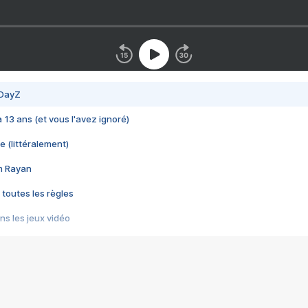
 DayZ
 a 13 ans (et vous l'avez ignoré)
e (littéralement)
im Rayan
 toutes les règles
s les jeux vidéo
us choquant de Rockstar ? - Le scandale BULLY
e plus moche de Steam
du RÊVE tourne au CAUCHEMAR