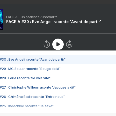
FACE A - un podcast Purecharts
FACE A #30 : Eve Angeli raconte "Avant de partir"
#30 : Eve Angeli raconte "Avant de partir"
#29 : MC Solaar raconte "Bouge de là"
28 : Lorie raconte "Je vais vite"
#27 : Christophe Willem raconte "Jacques a dit"
#26 : Chimène Badi raconte "Entre nous"
#25 : Indochine raconte "3e sexe"
#24 : Zaho raconte "C'est chelou"