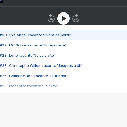
#30 : Eve Angeli raconte "Avant de partir"
#29 : MC Solaar raconte "Bouge de là"
28 : Lorie raconte "Je vais vite"
#27 : Christophe Willem raconte "Jacques a dit"
#26 : Chimène Badi raconte "Entre nous"
#25 : Indochine raconte "3e sexe"
#24 : Zaho raconte "C'est chelou"
#23 : Patrick Bruel raconte "Au café des délices"
#22 : Kyo raconte "Le chemin"
#21 : Nolwenn Leroy raconte "Cassé"