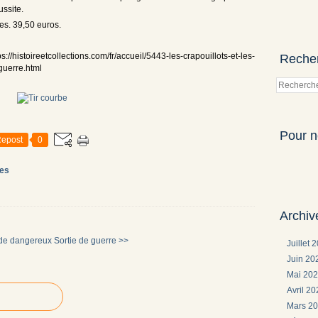
ussite.
ges. 39,50 euros.
//histoireetcollections.com/fr/accueil/5443-les-crapouillots-et-les-
Reche
guerre.html
Pour n
epost
0
es
Archiv
de dangereux
Sortie de guerre >>
Juillet 
Juin 2
Mai 20
Avril 2
Mars 2