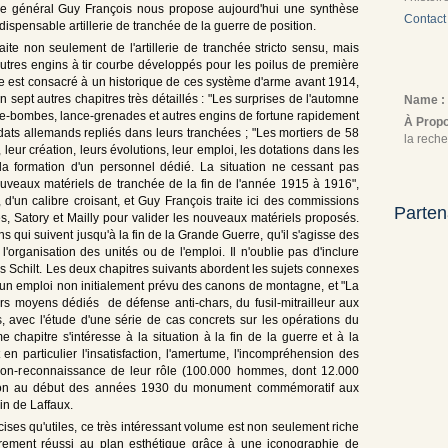
 le général Guy François nous propose aujourd'hui une synthèse
Contact
ndispensable artillerie de tranchée de la guerre de position.
aite non seulement de l'artillerie de tranchée stricto sensu, mais
utres engins à tir courbe développés pour les poilus de première
re est consacré à un historique de ces système d'arme avant 1914,
sept autres chapitres très détaillés : "Les surprises de l'automne
Name :
ce-bombes, lance-grenades et autres engins de fortune rapidement
À Prop
ldats allemands repliés dans leurs tranchées ; "Les mortiers de 58
la reche
leur création, leurs évolutions, leur emploi, les dotations dans les
la formation d'un personnel dédié. La situation ne cessant pas
Nouveaux matériels de tranchée de la fin de l'année 1915 à 1916",
d'un calibre croisant, et Guy François traite ici des commissions
Parten
, Satory et Mailly pour valider les nouveaux matériels proposés.
s qui suivent jusqu'à la fin de la Grande Guerre, qu'il s'agisse des
organisation des unités ou de l'emploi. Il n'oublie pas d'inclure
s Schilt. Les deux chapitres suivants abordent les sujets connexes
 un emploi non initialement prévu des canons de montagne, et "La
rs moyens dédiés de défense anti-chars, du fusil-mitrailleur aux
 avec l'étude d'une série de cas concrets sur les opérations du
e chapitre s'intéresse à la situation à la fin de la guerre et à la
 en particulier l'insatisfaction, l'amertume, l'incompréhension des
la non-reconnaissance de leur rôle (100.000 hommes, dont 12.000
ction au début des années 1930 du monument commémoratif aux
in de Laffaux.
es qu'utiles, ce très intéressant volume est non seulement riche
lièrement réussi au plan esthétique grâce à une iconographie de