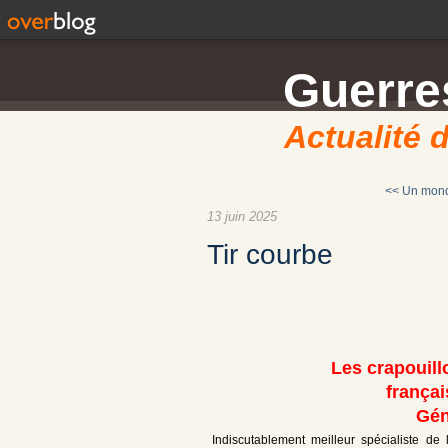
Guerres
Actualité d
<< Un mon
13 juin 2025
Tir courbe
Les crapouill
françai
Gén
Indiscutablement meilleur spécialiste de 