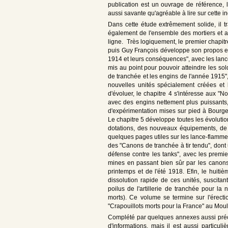
publication est un ouvrage de référence,
aussi savante qu'agréable à lire sur cette i
Dans cette étude extrêmement solide, il tr
également de l'ensemble des mortiers et a
ligne. Très logiquement, le premier chapit
puis Guy François développe son propos en 
1914 et leurs conséquences", avec les lan
mis au point pour pouvoir atteindre les so
de tranchée et les engins de l'année 1915", 
nouvelles unités spécialement créées et 
d'évoluer, le chapitre 4 s'intéresse aux "
avec des engins nettement plus puissants, 
d'expérimentation mises sur pied à Bourges
Le chapitre 5 développe toutes les évolution
dotations, des nouveaux équipements, de l'
quelques pages utiles sur les lance-flamme
des "Canons de tranchée à tir tendu", dont
défense contre les tanks", avec les premie
mines en passant bien sûr par les canons,
printemps et de l'été 1918. Efin, le huitièm
dissolution rapide de ces unités, suscitant
poilus de l'artillerie de tranchée pour 
morts). Ce volume se termine sur l'ére
"Crapouillots morts pour la France" au Moul
Complété par quelques annexes aussi précis
d'informations, mais il est aussi particu