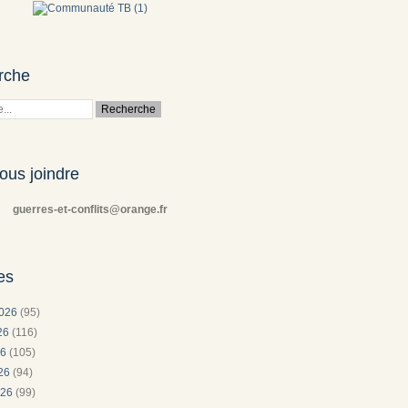
rche
ous joindre
guerres-et-conflits@orange.fr
es
2026
(95)
026
(116)
26
(105)
026
(94)
026
(99)