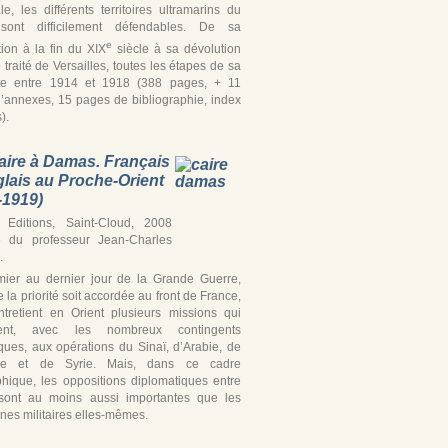
iale, les différents territoires ultramarins du
ont difficilement défendables. De sa
e
tion à la fin du XIX
siècle à sa dévolution
 traité de Versailles, toutes les étapes de sa
te entre 1914 et 1918 (388 pages, + 11
’annexes, 15 pages de bibliographie, index
).
aire à Damas. Français
glais au Proche-Orient
-1919)
Editions, Saint-Cloud, 2008
e du professeur Jean-Charles
.
ier au dernier jour de la Grande Guerre,
 la priorité soit accordée au front de France,
ntretient en Orient plusieurs missions qui
ipent, avec les nombreux contingents
iques, aux opérations du Sinaï, d’Arabie, de
ine et de Syrie. Mais, dans ce cadre
hique, les oppositions diplomatiques entre
’ sont au moins aussi importantes que les
es militaires elles-mêmes.