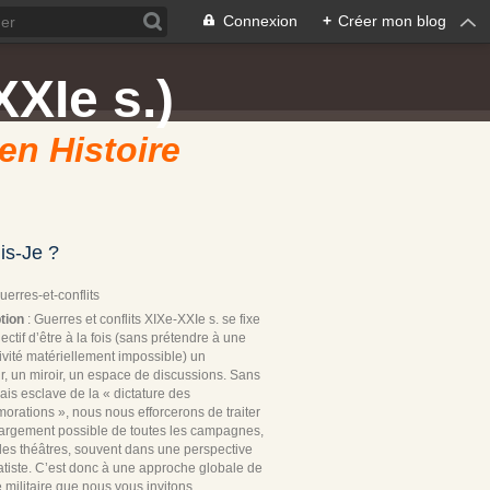
Connexion
+
Créer mon blog
XXIe s.)
 en Histoire
is-Je ?
Guerres-et-conflits
tion
: Guerres et conflits XIXe-XXIe s. se fixe
ectif d’être à la fois (sans prétendre à une
ivité matériellement impossible) un
r, un miroir, un espace de discussions. Sans
ais esclave de la « dictature des
rations », nous nous efforcerons de traiter
 largement possible de toutes les campagnes,
les théâtres, souvent dans une perspective
tiste. C’est donc à une approche globale de
re militaire que nous vous invitons.