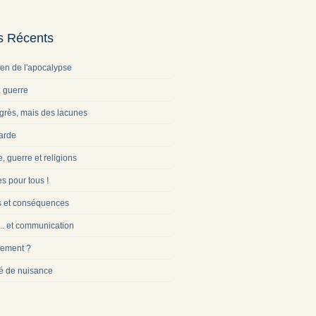
es Récents
ien de l'apocalypse
a guerre
grès, mais des lacunes
arde
e, guerre et religions
s pour tous !
s et conséquences
... et communication
ement ?
é de nuisance