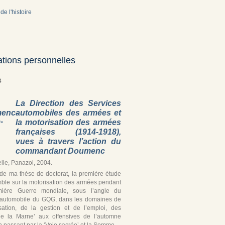
de l'histoire
ations personnelles
s
La Direction des Services
automobiles des armées et
la motorisation des armées
françaises (1914-1918),
vues à travers l’action du
commandant Doumenc
lle, Panazol, 2004.
r de ma thèse de doctorat, la première étude
ble sur la motorisation des armées pendant
mière Guerre mondiale, sous l’angle du
 automobile du GQG, dans les domaines de
isation, de la gestion et de l’emploi, des
de la Marne’ aux offensives de l’automne
 passant par la ‘Voie sacrée’ et la Somme.