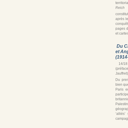
territor
Reich
s
constitu
après le
conquê
pages d
et cartes
Du C
et An
(1914
14/18 
(préfac
Jauffret)
Du prem
bien que
Paris e
partic
britann
Palest
géograp
‘alliés
campagn