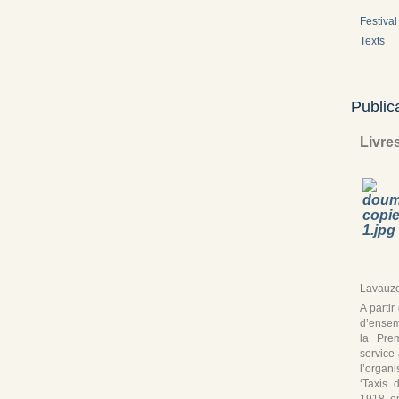
Festival 
Texts
Public
Livre
Lavauze
A parti
d’ensem
la Pre
service
l’organ
‘Taxis 
1918, en