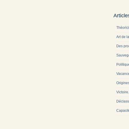
Articl
Théoric
Art de l
Des pro
Sauveg
Politiqu
Vacance
Origine
Victoire
Déclass
Capacit