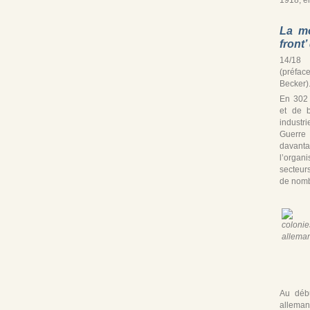
La mo
front
14/18 
(préfac
Becker)
En 302
et de b
industr
Guerre
davan
l’organ
secteur
de nomb
Au débu
alleman