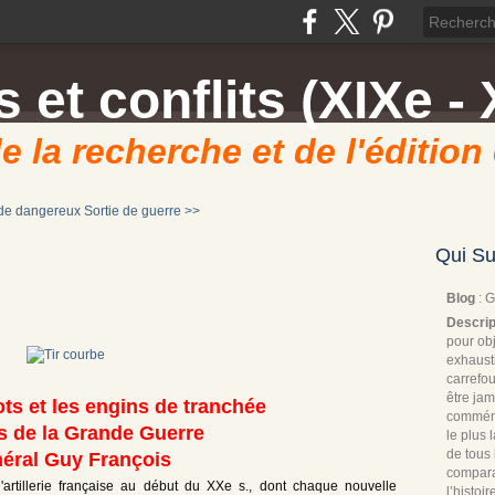
 et conflits (XIXe - 
e la recherche et de l'édition
de dangereux
Sortie de guerre >>
Qui Su
Blog
: 
Descrip
pour obj
exhaust
carrefou
être jam
ots et les engins de tranchée
commémo
s de la Grande Guerre
le plus
de tous 
éral Guy François
compara
l'artillerie française au début du XXe s., dont chaque nouvelle
l’histoi