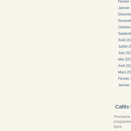
Février
Janvier
Décemb
Novemb
Octobr
Septem
Août 2
Juillet 
Juin 2
Mai 20
Avril 2
Mars 2
Février
Janvier
Cafés 
Prochaine 
programme 
ligne.