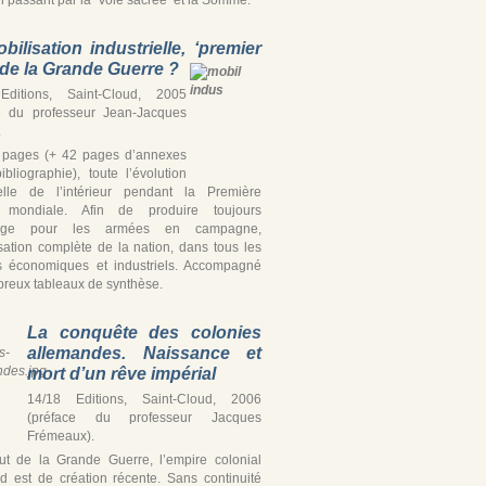
bilisation industrielle, ‘premier
’ de la Grande Guerre ?
Editions, Saint-Cloud, 2005
e du professeur Jean-Jacques
.
 pages (+ 42 pages d’annexes
ibliographie), toute l’évolution
ielle de l’intérieur pendant la Première
 mondiale. Afin de produire toujours
tage pour les armées en campagne,
isation complète de la nation, dans tous les
s économiques et industriels. Accompagné
reux tableaux de synthèse.
La conquête des colonies
allemandes. Naissance et
mort d’un rêve impérial
14/18 Editions, Saint-Cloud, 2006
(préface du professeur Jacques
Frémeaux).
t de la Grande Guerre, l’empire colonial
d est de création récente. Sans continuité