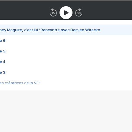
bey Maguire, c'est lui ! Rencontre avec Damien Witecka
e 6
e 5
e 4
e 3
s créatrices de la VF !
e 2
e 1
e Mektoub My Love arrive enfin ! Rencontre avec Shaïn Boumedine et Sal
i : après Toni en famille