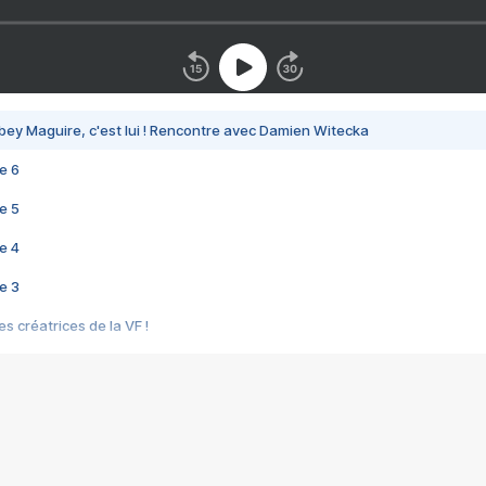
bey Maguire, c'est lui ! Rencontre avec Damien Witecka
e 6
e 5
e 4
e 3
s créatrices de la VF !
e 2
e 1
e Mektoub My Love arrive enfin ! Rencontre avec Shaïn Boumedine et Sal
i : après Toni en famille