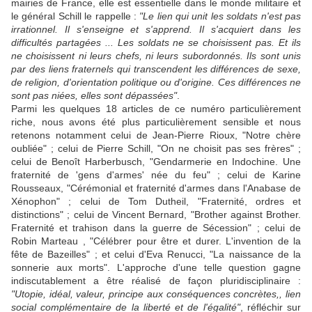
mairies de France, elle est essentielle dans le monde militaire et
le général Schill le rappelle :
"Le lien qui unit les soldats n'est pas
irrationnel. Il s'enseigne et s'apprend. Il s'acquiert dans les
difficultés partagées ... Les soldats ne se choisissent pas. Et ils
ne choisissent ni leurs chefs, ni leurs subordonnés. Ils sont unis
par des liens fraternels qui transcendent les différences de sexe,
de religion, d'orientation politique ou d'origine. Ces différences ne
sont pas niées, elles sont dépassées"
.
Parmi les quelques 18 articles de ce numéro particulièrement
riche, nous avons été plus particulièrement sensible et nous
retenons notamment celui de Jean-Pierre Rioux, "Notre chère
oubliée" ; celui de Pierre Schill, "On ne choisit pas ses frères" ;
celui de Benoît Harberbusch, "Gendarmerie en Indochine. Une
fraternité de 'gens d'armes' née du feu" ; celui de Karine
Rousseaux, "Cérémonial et fraternité d'armes dans l'Anabase de
Xénophon" ; celui de Tom Dutheil, "Fraternité, ordres et
distinctions" ; celui de Vincent Bernard, "Brother against Brother.
Fraternité et trahison dans la guerre de Sécession" ; celui de
Robin Marteau , "Célébrer pour être et durer. L'invention de la
fête de Bazeilles" ; et celui d'Eva Renucci, "La naissance de la
sonnerie aux morts". L'approche d'une telle question gagne
indiscutablement a être réalisé de façon pluridisciplinaire :
"Utopie, idéal, valeur, principe aux conséquences concrètes,, lien
social complémentaire de la liberté et de l'égalité"
, réfléchir sur