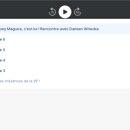
bey Maguire, c'est lui ! Rencontre avec Damien Witecka
e 6
e 5
e 4
e 3
s créatrices de la VF !
e 2
e 1
e Mektoub My Love arrive enfin ! Rencontre avec Shaïn Boumedine et Sal
i : après Toni en famille