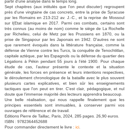
partir d'une analyse dans le temps long.
Sept chapitres (aux intitulés que l'on peut discuter) regroupent
près d'une vingtaine de cas concrets, entre la prise de Syracuse
par les Romains en 213-212 av. J.-C., et la reprise de Mossoul
sur l(Etat islamique en 2017. Parmi ces combats, certains sont
très connus (au moins de nom) comme le siège de La Rochelle
par Richelieu, celui de Metz par les Prussiens en 1870, ou la
prise de Singapour par les Japonais en 1942. D'autres ne sont
que rarement évoqués dans la littérature française, comme la
défense de Vienne contre les Turcs, la conquête de Tenochtitlan,
capitale aztèque, par les Espagnols ou la défense du quartier des
Légations à Pékin pendant 55 jours à l'été 1900. Pour chaque
étude de cas, l'auteur présente le contexte et la situation
générale, les forces en présence et leurs intentions respectives,
le déroulement chronologique de la bataille avec le plus souvent
plusieurs cartes explicatives, et bien sûr les enseignements
tactiques que l'on peut en tirer. C'est clair, pédagogique, et nul
doute que l'immense majorité des lecteurs apprendra beaucoup.
Une belle réalisation, qui nous rappelle finalement que les
principes essentiels sont immuables, à conserver parmi vos
ouvrages de référence et de travail.
Editions Pierre de Taillac, Paris, 2024, 285 pages. 26,90 euros.
ISBN : 9782364452688
Pour commander directement le livre :
ici
.