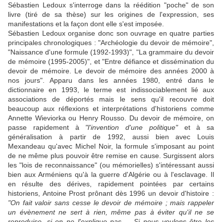
Sébastien Ledoux s'interroge dans la réédition "poche" de son
livre (tiré de sa thèse) sur les origines de l'expression, ses
manifestations et la façon dont elle s'est imposée.
Sébastien Ledoux organise donc son ouvrage en quatre parties
principales chronologiques : "Archéologie du devoir de mémoire",
"Naissance d'une formule (1992-1993)", "La grammaire du devoir
de mémoire (1995-2005)", et "Entre défiance et dissémination du
devoir de mémoire. Le devoir de mémoire des années 2000 à
nos jours". Apparu dans les années 1980, entré dans le
dictionnaire en 1993, le terme est indissociablement lié aux
associations de déportés mais le sens qu'il recouvre doit
beaucoup aux réflexions et interprétations d'historiens comme
Annette Wieviorka ou Henry Rousso. Du devoir de mémoire, on
passe rapidement à
"l'invention d'une politique"
et à sa
généralisation à partir de 1992, aussi bien avec Louis
Mexandeau qu'avec Michel Noir, la formule s'imposant au point
de ne même plus pouvoir être remise en cause. Surgissent alors
les "lois de reconnaissance" (ou mémorielles) s'intéressant aussi
bien aux Arméniens qu'à la guerre d'Algérie ou à l'esclavage. Il
en résulte des dérives, rapidement pointées par certains
historiens, Antoine Prost prônant dès 1996 un devoir d'histoire :
"On fait valoir sans cesse le devoir de mémoire ; mais rappeler
un évènement ne sert à rien, même pas à éviter qu'il ne se
reproduise, si on ne l'explique pas ... Si nous voulons être les