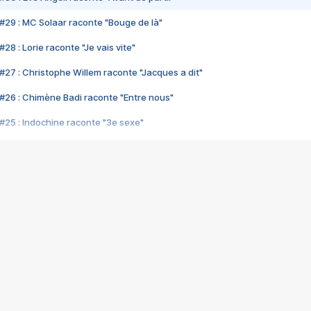
#29 : MC Solaar raconte "Bouge de là"
28 : Lorie raconte "Je vais vite"
#27 : Christophe Willem raconte "Jacques a dit"
#26 : Chimène Badi raconte "Entre nous"
#25 : Indochine raconte "3e sexe"
#24 : Zaho raconte "C'est chelou"
#23 : Patrick Bruel raconte "Au café des délices"
#22 : Kyo raconte "Le chemin"
#21 : Nolwenn Leroy raconte "Cassé"
#20 : Patrick Hernandez raconte "Born to be alive"
#19 : Lorie raconte "Près de moi"
#18 : Michael Jones raconte "A nos actes manqués" (avec Jean-Jacque