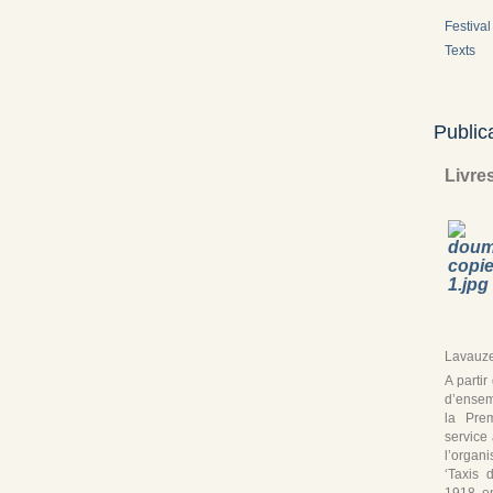
Festival 
Texts
Public
Livre
Lavauze
A parti
d’ensem
la Pre
service
l’organ
‘Taxis 
1918, en