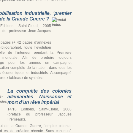
bilisation industrielle, ‘premier
’ de la Grande Guerre ?
Editions, Saint-Cloud, 2005
e du professeur Jean-Jacques
.
 pages (+ 42 pages d’annexes
ibliographie), toute l’évolution
ielle de l’intérieur pendant la Première
 mondiale. Afin de produire toujours
tage pour les armées en campagne,
isation complète de la nation, dans tous les
s économiques et industriels. Accompagné
reux tableaux de synthèse.
La conquête des colonies
allemandes. Naissance et
mort d’un rêve impérial
14/18 Editions, Saint-Cloud, 2006
(préface du professeur Jacques
Frémeaux).
t de la Grande Guerre, l’empire colonial
d est de création récente. Sans continuité