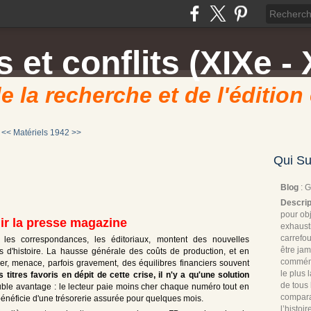
 et conflits (XIXe - 
e la recherche et de l'édition
<< Matériels
1942 >>
Qui Su
Blog
: 
Descrip
pour obj
ir la presse magazine
exhaust
carrefou
 les correspondances, les éditoriaux, montent des nouvelles
être jam
d'histoire. La hausse générale des coûts de production, et en
commémo
ier, menace, parfois gravement, des équilibres financiers souvent
le plus
titres favoris en dépit de cette crise, il n'y a qu'une solution
de tous 
uble avantage : le lecteur paie moins cher chaque numéro tout en
compara
e bénéficie d'une trésorerie assurée pour quelques mois.
l’histoi