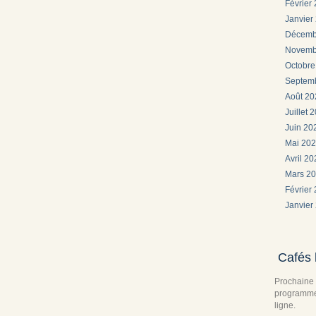
Février
Janvier
Décemb
Novemb
Octobr
Septem
Août 2
Juillet 
Juin 2
Mai 20
Avril 2
Mars 2
Février
Janvier
Cafés 
Prochaine 
programme 
ligne.