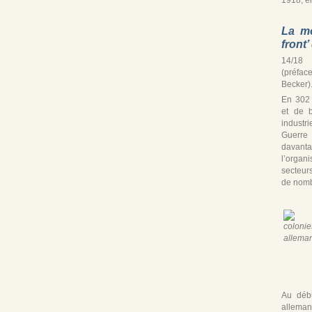
La mo
front
14/18 
(préfac
Becker)
En 302
et de b
industr
Guerre
davan
l’organ
secteur
de nomb
Au débu
alleman