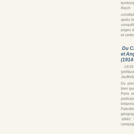
territor
Reich
s
constitu
après le
conquê
pages d
et cartes
Du C
et An
(1914
14/18 
(préfac
Jauffret)
Du prem
bien que
Paris e
partic
britann
Palest
géograp
‘alliés
campagn