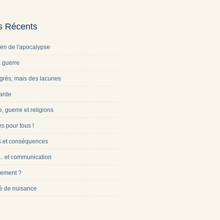
es Récents
ien de l'apocalypse
a guerre
grès, mais des lacunes
arde
e, guerre et religions
s pour tous !
s et conséquences
... et communication
ement ?
é de nuisance