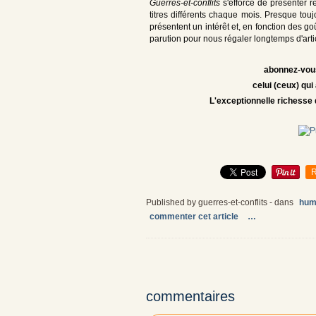
Guerres-et-conflits
s'efforce de présenter 
titres différents chaque mois. Presque tou
présentent un intérêt et, en fonction des g
parution pour nous régaler longtemps d'arti
abonnez-vous
celui (ceux) qui
L'exceptionnelle richesse 
R
Published by guerres-et-conflits
-
dans
hum
commenter cet article
…
commentaires