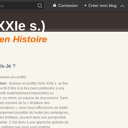
Connexion
+
Créer mon blog
XXIe s.)
 en Histoire
is-Je ?
Guerres-et-conflits
tion
: Guerres et conflits XIXe-XXIe s. se fixe
ectif d’être à la fois (sans prétendre à une
ivité matériellement impossible) un
r, un miroir, un espace de discussions. Sans
ais esclave de la « dictature des
rations », nous nous efforcerons de traiter
 largement possible de toutes les campagnes,
les théâtres, souvent dans une perspective
tiste. C’est donc à une approche globale de
re militaire que nous vous invitons.