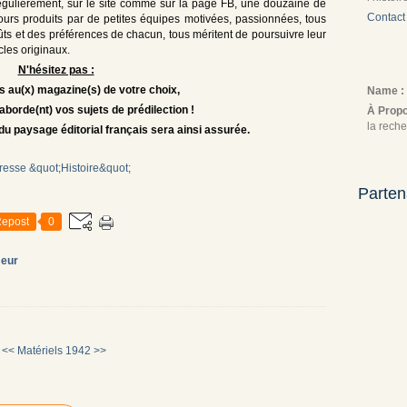
régulièrement, sur le site comme sur la page FB, une douzaine de
Contact
jours produits par de petites équipes motivées, passionnées, tous
oûts et des préférences de chacun, tous méritent de poursuivre leur
cles originaux.
N'hésitez pas :
 au(x) magazine(s) de votre choix,
Name :
 aborde(nt) vos sujets de prédilection !
À Prop
la reche
du paysage éditorial français sera ainsi assurée.
Parten
epost
0
eur
<< Matériels
1942 >>