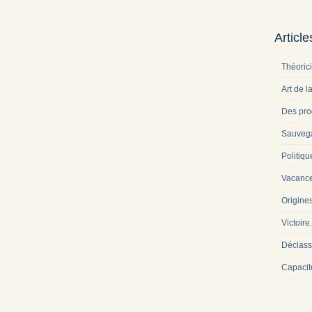
Articl
Théoric
Art de l
Des pro
Sauveg
Politiqu
Vacance
Origine
Victoire
Déclass
Capacit