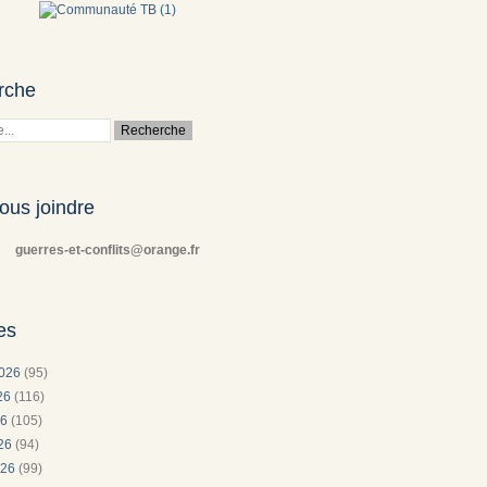
rche
ous joindre
guerres-et-conflits@orange.fr
es
2026
(95)
026
(116)
26
(105)
026
(94)
026
(99)