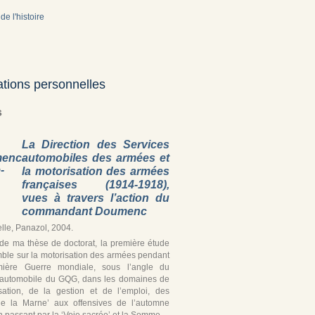
de l'histoire
ations personnelles
s
La Direction des Services
automobiles des armées et
la motorisation des armées
françaises (1914-1918),
vues à travers l’action du
commandant Doumenc
lle, Panazol, 2004.
r de ma thèse de doctorat, la première étude
ble sur la motorisation des armées pendant
mière Guerre mondiale, sous l’angle du
 automobile du GQG, dans les domaines de
isation, de la gestion et de l’emploi, des
de la Marne’ aux offensives de l’automne
 passant par la ‘Voie sacrée’ et la Somme.