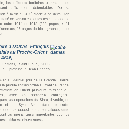
iale, les différents territoires ultramarins du
ont difficilement défendables. De sa
e
tion à la fin du XIX
siècle à sa dévolution
 traité de Versailles, toutes les étapes de sa
te entre 1914 et 1918 (388 pages, + 11
’annexes, 15 pages de bibliographie, index
).
aire à Damas. Français
glais au Proche-Orient
-1919)
Editions, Saint-Cloud, 2008
e du professeur Jean-Charles
.
ier au dernier jour de la Grande Guerre,
 la priorité soit accordée au front de France,
ntretient en Orient plusieurs missions qui
ipent, avec les nombreux contingents
iques, aux opérations du Sinaï, d’Arabie, de
ine et de Syrie. Mais, dans ce cadre
hique, les oppositions diplomatiques entre
’ sont au moins aussi importantes que les
es militaires elles-mêmes.