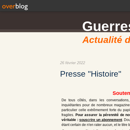
Guerres
Actualité d
26 février 2022
Presse "Histoire"
Souten
De tous côtés, dans les conversations,
inquiétantes pour de nombreux magazines 
particulier celle extrêmement forte du pap
fragiles.
Pour assurer la pérennité de nos 
véritable :
souscrire un abonnement
. Do
étant certain de n'en rater aucun, et le titr