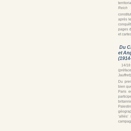
territor
Reich
s
constitu
après le
conquê
pages d
et cartes
Du C
et An
(1914
14/18 
(préfac
Jauffret)
Du prem
bien que
Paris e
partic
britann
Palest
géograp
‘alliés
campagn