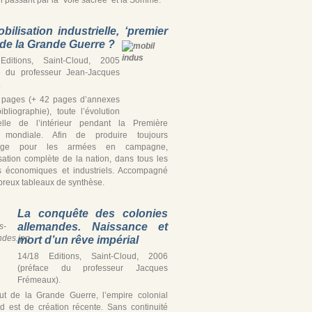
bilisation industrielle, ‘premier
’ de la Grande Guerre ?
Editions, Saint-Cloud, 2005
e du professeur Jean-Jacques
.
 pages (+ 42 pages d’annexes
ibliographie), toute l’évolution
ielle de l’intérieur pendant la Première
 mondiale. Afin de produire toujours
tage pour les armées en campagne,
isation complète de la nation, dans tous les
s économiques et industriels. Accompagné
reux tableaux de synthèse.
La conquête des colonies
allemandes. Naissance et
mort d’un rêve impérial
14/18 Editions, Saint-Cloud, 2006
(préface du professeur Jacques
Frémeaux).
t de la Grande Guerre, l’empire colonial
d est de création récente. Sans continuité