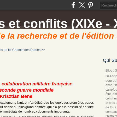
 et conflits (XIXe - 
e la recherche et de l'édition
s de foi
Chemin des Dames >>
Qui Su
Blog
: 
Descrip
pour obj
 collaboration militaire française
exhaust
Seconde guerre mondiale
carrefou
être jam
Krisztian Bene
commémo
doxalement, l'auteur n'a rédigé que les quelques premières pages
le plus
u'il donne au plus grand nombre, qui n'a pas la possibilité de faire
de tous 
ilité immédiate de nombreux documents importants.
compara
l’histoi