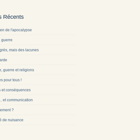
es Récents
ien de l'apocalypse
a guerre
grès, mais des lacunes
arde
e, guerre et religions
s pour tous !
s et conséquences
... et communication
ement ?
é de nuisance