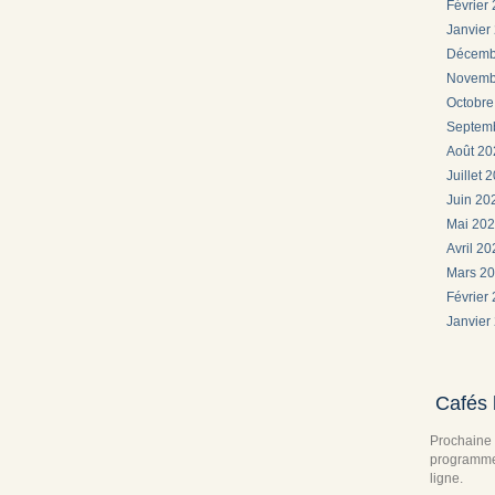
Février
Janvier
Décemb
Novemb
Octobr
Septem
Août 2
Juillet 
Juin 2
Mai 20
Avril 2
Mars 2
Février
Janvier
Cafés 
Prochaine 
programme 
ligne.