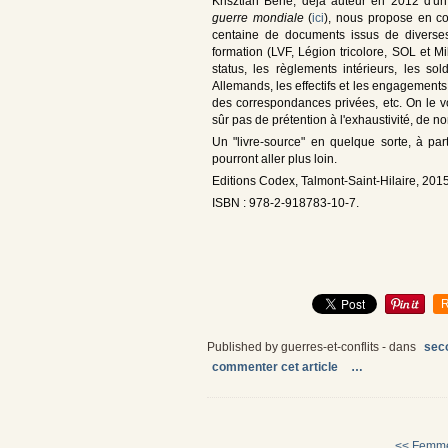
Krisztian Bene, déjà auteur en 2012 d'
guerre mondiale
(
ici
), nous propose en c
centaine de documents issus de diverses
formation (LVF, Légion tricolore, SOL et M
status, les règlements intérieurs, les sol
Allemands, les effectifs et les engagements,
des correspondances privées, etc. On le v
sûr pas de prétention à l'exhaustivité, de
Un "livre-source" en quelque sorte, à part
pourront aller plus loin.
Editions Codex, Talmont-Saint-Hilaire, 2015
ISBN : 978-2-918783-10-7.
R
Published by guerres-et-conflits
-
dans
sec
commenter cet article
…
<< Femme