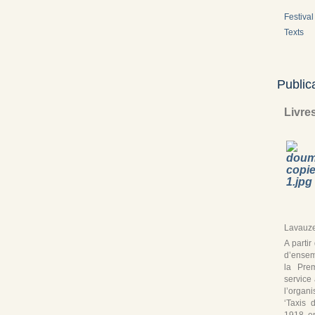
Festival 
Texts
Public
Livre
Lavauze
A parti
d’ensem
la Pre
service
l’organ
‘Taxis 
1918, en