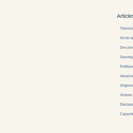
Articl
Théoric
Art de l
Des pro
Sauveg
Politiqu
Vacance
Origine
Victoire
Déclass
Capacit