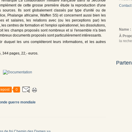
un remarqué
La collaboration militaire française dans la Seconde
omplément de cette grosse première étude la reproduction d'une
Contact
 sources. Ils sont globalement classés par type d'unité ou de
ilice, Phalange africaine, Waffen SS) et concernent aussi bien les
des et salaires, les relations avec (ou les perceptions par) les
 les centres de formation et l'emploi opérationnel, les dissolutions,
Name :
oit les champs proposés sont nombreux et si l'ensemble n'a bien
 nombreux documents proposés sont particulièrement intéressants.
À Prop
la reche
ir duquel les uns compléteront leurs informations, et les autres
, 344 pages, 22,- euros.
Parten
epost
0
onde guerre mondiale
s de foi
Chemin des Dames >>