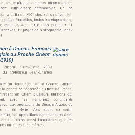
iale, les différents territoires ultramarins du
ont difficilement défendables. De sa
e
tion à la fin du XIX
siècle à sa dévolution
 traité de Versailles, toutes les étapes de sa
te entre 1914 et 1918 (388 pages, + 11
’annexes, 15 pages de bibliographie, index
).
aire à Damas. Français
glais au Proche-Orient
-1919)
Editions, Saint-Cloud, 2008
e du professeur Jean-Charles
.
ier au dernier jour de la Grande Guerre,
 la priorité soit accordée au front de France,
ntretient en Orient plusieurs missions qui
ipent, avec les nombreux contingents
iques, aux opérations du Sinaï, d’Arabie, de
ine et de Syrie. Mais, dans ce cadre
hique, les oppositions diplomatiques entre
’ sont au moins aussi importantes que les
es militaires elles-mêmes.