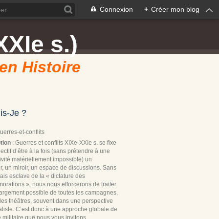
Connexion
+
Créer mon blog
XXIe s.)
 en Histoire
is-Je ?
Guerres-et-conflits
tion
: Guerres et conflits XIXe-XXIe s. se fixe
ectif d’être à la fois (sans prétendre à une
ivité matériellement impossible) un
r, un miroir, un espace de discussions. Sans
ais esclave de la « dictature des
rations », nous nous efforcerons de traiter
 largement possible de toutes les campagnes,
les théâtres, souvent dans une perspective
tiste. C’est donc à une approche globale de
re militaire que nous vous invitons.