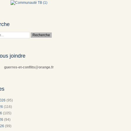
rche
ous joindre
guerres-et-conflits@orange.fr
es
2026
(95)
026
(116)
26
(105)
026
(94)
026
(99)