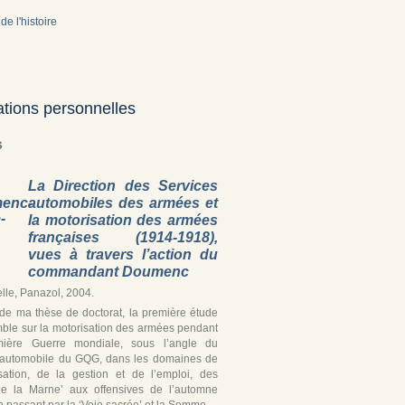
de l'histoire
ations personnelles
s
La Direction des Services
automobiles des armées et
la motorisation des armées
françaises (1914-1918),
vues à travers l’action du
commandant Doumenc
lle, Panazol, 2004.
r de ma thèse de doctorat, la première étude
ble sur la motorisation des armées pendant
mière Guerre mondiale, sous l’angle du
 automobile du GQG, dans les domaines de
isation, de la gestion et de l’emploi, des
de la Marne’ aux offensives de l’automne
 passant par la ‘Voie sacrée’ et la Somme.