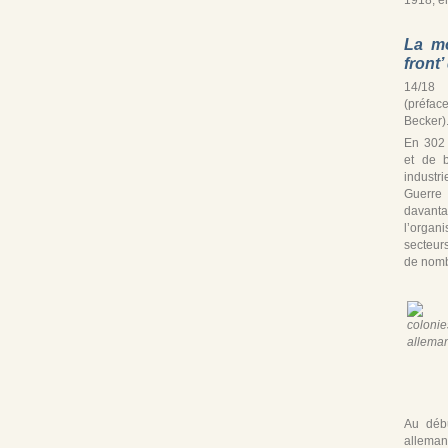
La mo
front
14/18 
(préfac
Becker)
En 302
et de b
industr
Guerre
davan
l’organ
secteur
de nomb
Au débu
alleman